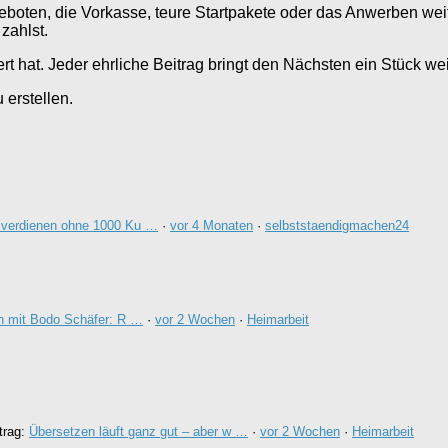
eboten, die Vorkasse, teure Startpakete oder das Anwerben weite
zahlst.
iert hat. Jeder ehrliche Beitrag bringt den Nächsten ein Stück wei
erstellen.
 verdienen ohne 1000 Ku …
·
vor 4 Monaten
·
selbststaendigmachen24
n mit Bodo Schäfer: R …
·
vor 2 Wochen
·
Heimarbeit
trag:
Übersetzen läuft ganz gut – aber w …
·
vor 2 Wochen
·
Heimarbeit