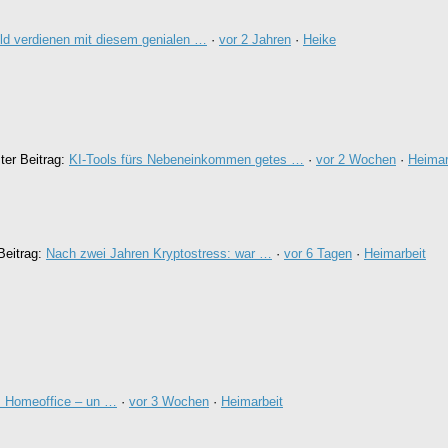
ld verdienen mit diesem genialen …
·
vor 2 Jahren
·
Heike
ter Beitrag:
KI-Tools fürs Nebeneinkommen getes …
·
vor 2 Wochen
·
Heimar
Beitrag:
Nach zwei Jahren Kryptostress: war …
·
vor 6 Tagen
·
Heimarbeit
im Homeoffice – un …
·
vor 3 Wochen
·
Heimarbeit