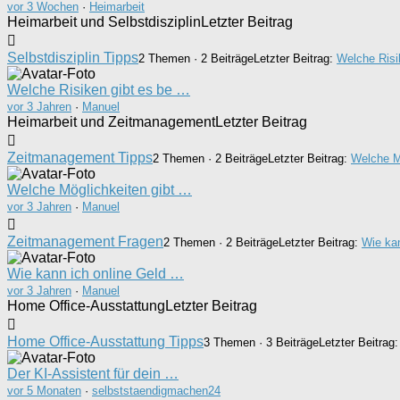
vor 3 Wochen
·
Heimarbeit
Heimarbeit und Selbstdisziplin
Letzter Beitrag
Selbstdisziplin Tipps
2 Themen · 2 Beiträge
Letzter Beitrag:
Welche Risi
Welche Risiken gibt es be …
vor 3 Jahren
·
Manuel
Heimarbeit und Zeitmanagement
Letzter Beitrag
Zeitmanagement Tipps
2 Themen · 2 Beiträge
Letzter Beitrag:
Welche M
Welche Möglichkeiten gibt …
vor 3 Jahren
·
Manuel
Zeitmanagement Fragen
2 Themen · 2 Beiträge
Letzter Beitrag:
Wie kan
Wie kann ich online Geld …
vor 3 Jahren
·
Manuel
Home Office-Ausstattung
Letzter Beitrag
Home Office-Ausstattung Tipps
3 Themen · 3 Beiträge
Letzter Beitrag
Der KI-Assistent für dein …
vor 5 Monaten
·
selbststaendigmachen24