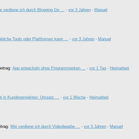
e verdiene ich durch Blogging Ge …
·
vor 3 Jahren
·
Manuel
elche Tools oder Plattformen kann …
·
vor 3 Jahren
·
Manuel
eitrag:
App entwickeln ohne Programmierken …
·
vor 1 Tag
·
Heimarbeit
t in Kundenprojekten: Umsetz …
·
vor 1 Woche
·
Heimarbeit
itrag:
Wie verdiene ich durch Videobearbe …
·
vor 3 Jahren
·
Manuel