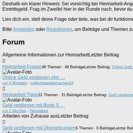
Deshalb ein klarer Hinweis: Sei vorsichtig bei Heimarbeit-Ang
Eintrittsgeld. Frag im Zweifel hier in der Runde nach, bevor du 
Lies dich ein, stell deine Frage oder teile, was bei dir funktion
Bitte
Anmelden
oder
Registrieren
, um Beiträge und Themen zu 
Forum
Allgemeine Informationen zur Heimarbeit
Letzter Beitrag
Heimarbeit Fragen
48 Themen · 49 Beiträge
Letzter Beitrag:
Online Geld
Online Geld verdienen ohn …
vor 4 Monaten
·
selbststaendigmachen24
Heimarbeit Tipps
31 Themen · 31 Beiträge
Letzter Beitrag:
Geld verdiene
Geld verdienen mit Bodo S …
vor 2 Wochen
·
Heimarbeit
Arbeiten von Zuhause aus
Letzter Beitrag
Geld verdienen mit Übersetzungen
6 Themen · 6 Beiträge
Letzter Bei