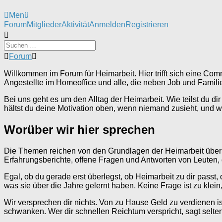
Menü
Forum-
Forum
Mitglieder
Aktivität
Anmelden
Registrieren
Navigation
Forum-
Forum
Breadcrumbs
-
Willkommen im Forum für Heimarbeit. Hier trifft sich eine Com
Du
Angestellte im Homeoffice und alle, die neben Job und Famili
bist
hier:
Bei uns geht es um den Alltag der Heimarbeit. Wie teilst du 
hältst du deine Motivation oben, wenn niemand zusieht, und w
Worüber wir hier sprechen
Die Themen reichen von den Grundlagen der Heimarbeit über 
Erfahrungsberichte, offene Fragen und Antworten von Leuten
Egal, ob du gerade erst überlegst, ob Heimarbeit zu dir passt,
was sie über die Jahre gelernt haben. Keine Frage ist zu klei
Wir versprechen dir nichts. Von zu Hause Geld zu verdienen 
schwanken. Wer dir schnellen Reichtum verspricht, sagt selten