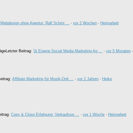
:
Webdesign ohne Agentur: Ralf Schmi …
·
vor 2 Wochen
·
Heimarbeit
räge
Letzter Beitrag:
🚀 Eigene Social Media Marketing Ag …
·
vor 5 Monaten
Beitrag:
Affiliate Marketing für Musik-Onli …
·
vor 2 Jahren
·
Heike
eitrag:
Copy & Close Erfahrung: Verkaufsse …
·
vor 1 Woche
·
Heimarbeit