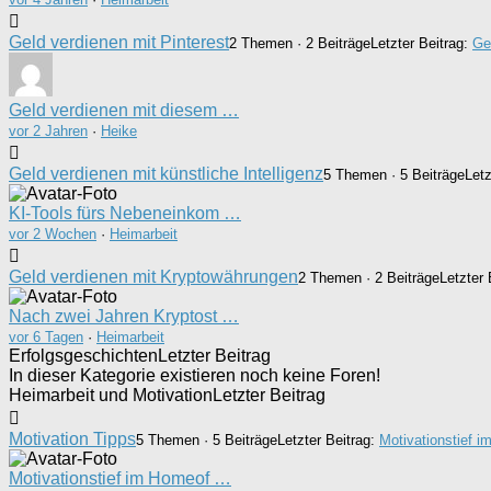
Geld verdienen mit Pinterest
2 Themen · 2 Beiträge
Letzter Beitrag:
Ge
Geld verdienen mit diesem …
vor 2 Jahren
·
Heike
Geld verdienen mit künstliche Intelligenz
5 Themen · 5 Beiträge
Letz
KI-Tools fürs Nebeneinkom …
vor 2 Wochen
·
Heimarbeit
Geld verdienen mit Kryptowährungen
2 Themen · 2 Beiträge
Letzter 
Nach zwei Jahren Kryptost …
vor 6 Tagen
·
Heimarbeit
Erfolgsgeschichten
Letzter Beitrag
In dieser Kategorie existieren noch keine Foren!
Heimarbeit und Motivation
Letzter Beitrag
Motivation Tipps
5 Themen · 5 Beiträge
Letzter Beitrag:
Motivationstief 
Motivationstief im Homeof …