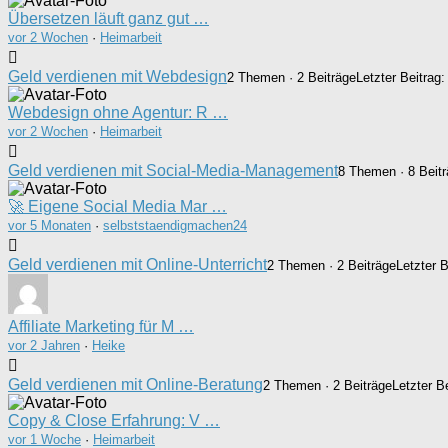
Übersetzen läuft ganz gut …
vor 2 Wochen
·
Heimarbeit
Geld verdienen mit Webdesign
2 Themen · 2 Beiträge
Letzter Beitrag
Webdesign ohne Agentur: R …
vor 2 Wochen
·
Heimarbeit
Geld verdienen mit Social-Media-Management
8 Themen · 8 Beit
🚀 Eigene Social Media Mar …
vor 5 Monaten
·
selbststaendigmachen24
Geld verdienen mit Online-Unterricht
2 Themen · 2 Beiträge
Letzter 
Affiliate Marketing für M …
vor 2 Jahren
·
Heike
Geld verdienen mit Online-Beratung
2 Themen · 2 Beiträge
Letzter B
Copy & Close Erfahrung: V …
vor 1 Woche
·
Heimarbeit