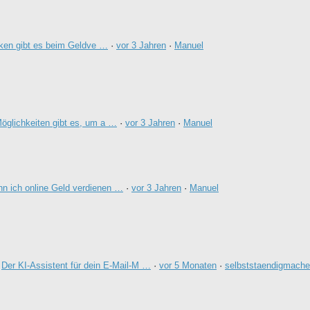
ken gibt es beim Geldve …
·
vor 3 Jahren
·
Manuel
öglichkeiten gibt es, um a …
·
vor 3 Jahren
·
Manuel
n ich online Geld verdienen …
·
vor 3 Jahren
·
Manuel
:
Der KI-Assistent für dein E-Mail-M …
·
vor 5 Monaten
·
selbststaendigmach