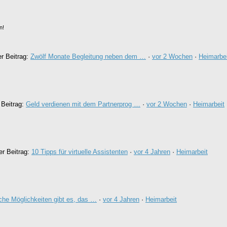
n!
er Beitrag:
Zwölf Monate Begleitung neben dem …
·
vor 2 Wochen
·
Heimarbei
 Beitrag:
Geld verdienen mit dem Partnerprog …
·
vor 2 Wochen
·
Heimarbeit
er Beitrag:
10 Tipps für virtuelle Assistenten
·
vor 4 Jahren
·
Heimarbeit
he Möglichkeiten gibt es, das …
·
vor 4 Jahren
·
Heimarbeit