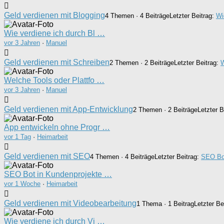
Geld verdienen mit Blogging
4 Themen · 4 Beiträge
Letzter Beitrag:
Wi
Wie verdiene ich durch Bl …
vor 3 Jahren
·
Manuel
Geld verdienen mit Schreiben
2 Themen · 2 Beiträge
Letzter Beitrag:
W
Welche Tools oder Plattfo …
vor 3 Jahren
·
Manuel
Geld verdienen mit App-Entwicklung
2 Themen · 2 Beiträge
Letzter B
App entwickeln ohne Progr …
vor 1 Tag
·
Heimarbeit
Geld verdienen mit SEO
4 Themen · 4 Beiträge
Letzter Beitrag:
SEO Bo
SEO Bot in Kundenprojekte …
vor 1 Woche
·
Heimarbeit
Geld verdienen mit Videobearbeitung
1 Thema · 1 Beitrag
Letzter Be
Wie verdiene ich durch Vi …