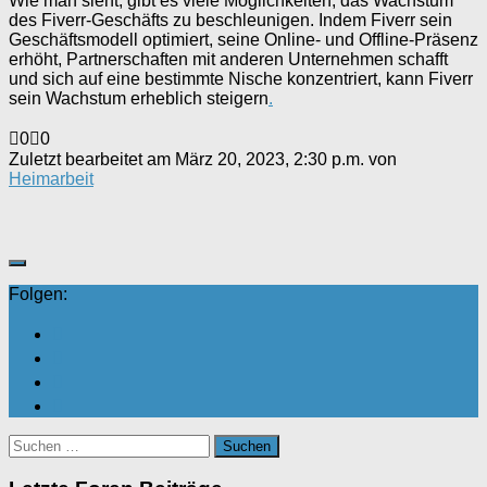
Wie man sieht, gibt es viele Möglichkeiten, das Wachstum
des Fiverr-Geschäfts zu beschleunigen. Indem Fiverr sein
Geschäftsmodell optimiert, seine Online- und Offline-Präsenz
erhöht, Partnerschaften mit anderen Unternehmen schafft
und sich auf eine bestimmte Nische konzentriert, kann Fiverr
sein Wachstum erheblich steigern
.
Anklicken
Anklicken
0
0
für
für
Zuletzt bearbeitet am März 20, 2023, 2:30 p.m. von
Daumen
Daumen
Heimarbeit
nach
nach
unten.
oben.
Folgen:
Suchen
nach: