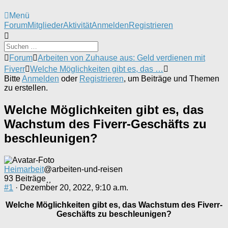
Menü
Forum-
Forum
Mitglieder
Aktivität
Anmelden
Registrieren
Navigation
Forum-
Forum
Arbeiten von Zuhause aus: Geld verdienen mit
Breadcrumbs
Fiverr
Welche Möglichkeiten gibt es, das …
-
Bitte
Anmelden
oder
Registrieren
, um Beiträge und Themen
Du
zu erstellen.
bist
hier:
Welche Möglichkeiten gibt es, das
Wachstum des Fiverr-Geschäfts zu
beschleunigen?
Heimarbeit
@arbeiten-und-reisen
93 Beiträge
#1
· Dezember 20, 2022, 9:10 a.m.
Welche Möglichkeiten gibt es, das Wachstum des Fiverr-
Geschäfts zu beschleunigen?