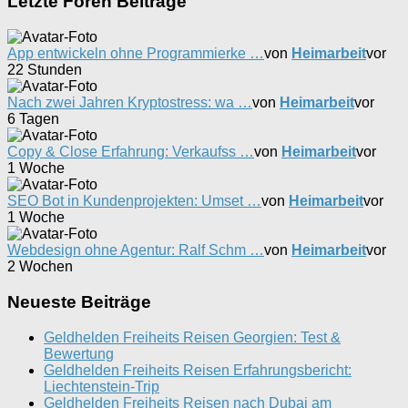
Letzte Foren Beiträge
App entwickeln ohne Programmierke …
von
Heimarbeit
vor
22 Stunden
Nach zwei Jahren Kryptostress: wa …
von
Heimarbeit
vor
6 Tagen
Copy & Close Erfahrung: Verkaufss …
von
Heimarbeit
vor
1 Woche
SEO Bot in Kundenprojekten: Umset …
von
Heimarbeit
vor
1 Woche
Webdesign ohne Agentur: Ralf Schm …
von
Heimarbeit
vor
2 Wochen
Neueste Beiträge
Geldhelden Freiheits Reisen Georgien: Test &
Bewertung
Geldhelden Freiheits Reisen Erfahrungsbericht:
Liechtenstein-Trip
Geldhelden Freiheits Reisen nach Dubai am