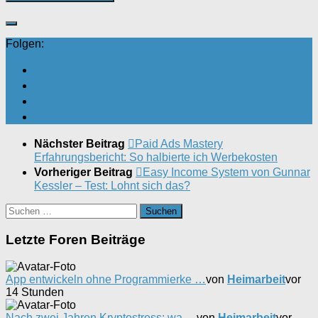
Folgen:
Nächster Beitrag
Paid Ads Mastery
Erfahrungsbericht: So halbierte ich Werbekosten
Vorheriger Beitrag
Easy Income System von Gunnar
Kessler – Test: Lohnt sich das?
Suchen
nach:
Letzte Foren Beiträge
App entwickeln ohne Programmierke …
von
Heimarbeit
vor
14 Stunden
Nach zwei Jahren Kryptostress: wa …
von
Heimarbeit
vor