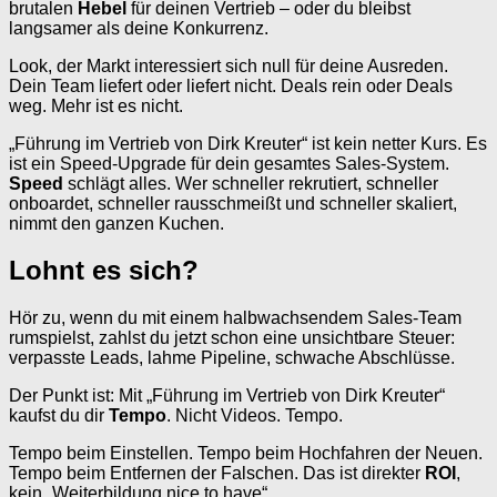
brutalen
Hebel
für deinen Vertrieb – oder du bleibst
langsamer als deine Konkurrenz.
Look, der Markt interessiert sich null für deine Ausreden.
Dein Team liefert oder liefert nicht. Deals rein oder Deals
weg. Mehr ist es nicht.
„Führung im Vertrieb von Dirk Kreuter“ ist kein netter Kurs. Es
ist ein Speed-Upgrade für dein gesamtes Sales-System.
Speed
schlägt alles. Wer schneller rekrutiert, schneller
onboardet, schneller rausschmeißt und schneller skaliert,
nimmt den ganzen Kuchen.
Lohnt es sich?
Hör zu, wenn du mit einem halbwachsendem Sales-Team
rumspielst, zahlst du jetzt schon eine unsichtbare Steuer:
verpasste Leads, lahme Pipeline, schwache Abschlüsse.
Der Punkt ist: Mit „Führung im Vertrieb von Dirk Kreuter“
kaufst du dir
Tempo
. Nicht Videos. Tempo.
Tempo beim Einstellen. Tempo beim Hochfahren der Neuen.
Tempo beim Entfernen der Falschen. Das ist direkter
ROI
,
kein „Weiterbildung nice to have“.