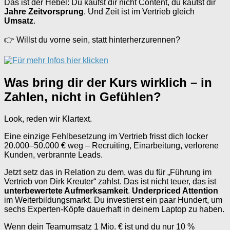
Das ist der Hebel: Du kaufst dir nicht Content, du kaufst dir
Jahre Zeitvorsprung
. Und Zeit ist im Vertrieb gleich
Umsatz
.
👉 Willst du vorne sein, statt hinterherzurennen?
Was bring dir der Kurs wirklich – in
Zahlen, nicht in Gefühlen?
Look, reden wir Klartext.
Eine einzige Fehlbesetzung im Vertrieb frisst dich locker
20.000–50.000 € weg – Recruiting, Einarbeitung, verlorene
Kunden, verbrannte Leads.
Jetzt setz das in Relation zu dem, was du für „Führung im
Vertrieb von Dirk Kreuter“ zahlst. Das ist nicht teuer, das ist
unterbewertete Aufmerksamkeit
.
Underpriced Attention
im Weiterbildungsmarkt. Du investierst ein paar Hundert, um
sechs Experten-Köpfe dauerhaft in deinem Laptop zu haben.
Wenn dein Teamumsatz 1 Mio. € ist und du nur 10 %