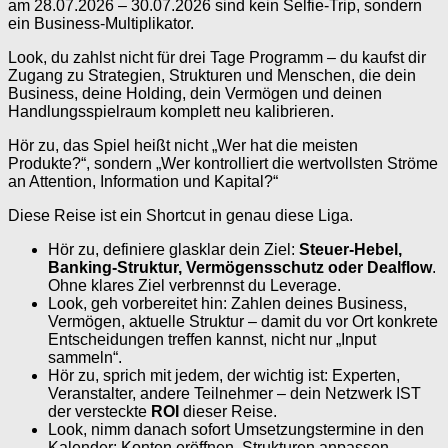
am 28.07.2026 – 30.07.2026 sind kein Selfie-Trip, sondern
ein Business-Multiplikator.
Look, du zahlst nicht für drei Tage Programm – du kaufst dir
Zugang zu Strategien, Strukturen und Menschen, die dein
Business, deine Holding, dein Vermögen und deinen
Handlungsspielraum komplett neu kalibrieren.
Hör zu, das Spiel heißt nicht „Wer hat die meisten
Produkte?“, sondern „Wer kontrolliert die wertvollsten Ströme
an Attention, Information und Kapital?“
Diese Reise ist ein Shortcut in genau diese Liga.
Hör zu, definiere glasklar dein Ziel:
Steuer-Hebel,
Banking-Struktur, Vermögensschutz oder Dealflow
.
Ohne klares Ziel verbrennst du Leverage.
Look, geh vorbereitet hin: Zahlen deines Business,
Vermögen, aktuelle Struktur – damit du vor Ort konkrete
Entscheidungen treffen kannst, nicht nur „Input
sammeln“.
Hör zu, sprich mit jedem, der wichtig ist: Experten,
Veranstalter, andere Teilnehmer – dein Netzwerk IST
der versteckte
ROI
dieser Reise.
Look, nimm danach sofort Umsetzungstermine in den
Kalender: Konten eröffnen, Strukturen anpassen,