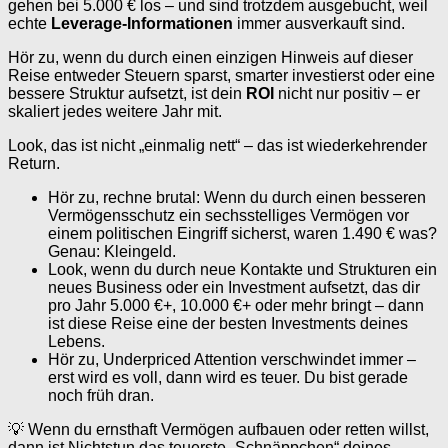
gehen bei 5.000 € los – und sind trotzdem ausgebucht, weil
echte
Leverage-Informationen
immer ausverkauft sind.
Hör zu, wenn du durch einen einzigen Hinweis auf dieser
Reise entweder Steuern sparst, smarter investierst oder eine
bessere Struktur aufsetzt, ist dein
ROI
nicht nur positiv – er
skaliert jedes weitere Jahr mit.
Look, das ist nicht „einmalig nett“ – das ist wiederkehrender
Return.
Hör zu, rechne brutal: Wenn du durch einen besseren
Vermögensschutz ein sechsstelliges Vermögen vor
einem politischen Eingriff sicherst, waren 1.490 € was?
Genau: Kleingeld.
Look, wenn du durch neue Kontakte und Strukturen ein
neues Business oder ein Investment aufsetzt, das dir
pro Jahr 5.000 €+, 10.000 €+ oder mehr bringt – dann
ist diese Reise eine der besten Investments deines
Lebens.
Hör zu, Underpriced Attention verschwindet immer –
erst wird es voll, dann wird es teuer. Du bist gerade
noch früh dran.
💡 Wenn du ernsthaft Vermögen aufbauen oder retten willst,
dann ist Nichtstun das teuerste „Schnäppchen“ deines