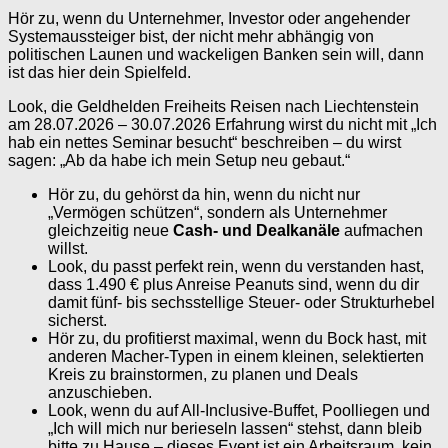
Hör zu, wenn du Unternehmer, Investor oder angehender
Systemaussteiger bist, der nicht mehr abhängig von
politischen Launen und wackeligen Banken sein will, dann
ist das hier dein Spielfeld.
Look, die Geldhelden Freiheits Reisen nach Liechtenstein
am 28.07.2026 – 30.07.2026 Erfahrung wirst du nicht mit „Ich
hab ein nettes Seminar besucht“ beschreiben – du wirst
sagen: „Ab da habe ich mein Setup neu gebaut.“
Hör zu, du gehörst da hin, wenn du nicht nur
„Vermögen schützen“, sondern als Unternehmer
gleichzeitig neue
Cash- und Dealkanäle
aufmachen
willst.
Look, du passt perfekt rein, wenn du verstanden hast,
dass 1.490 € plus Anreise Peanuts sind, wenn du dir
damit fünf- bis sechsstellige Steuer- oder Strukturhebel
sicherst.
Hör zu, du profitierst maximal, wenn du Bock hast, mit
anderen Macher-Typen in einem kleinen, selektierten
Kreis zu brainstormen, zu planen und Deals
anzuschieben.
Look, wenn du auf All-Inclusive-Buffet, Poolliegen und
„Ich will mich nur berieseln lassen“ stehst, dann bleib
bitte zu Hause – dieses Event ist ein Arbeitsraum, kein