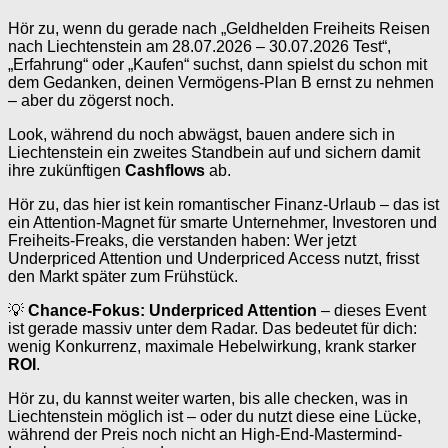
Hör zu, wenn du gerade nach „Geldhelden Freiheits Reisen
nach Liechtenstein am 28.07.2026 – 30.07.2026 Test“,
„Erfahrung“ oder „Kaufen“ suchst, dann spielst du schon mit
dem Gedanken, deinen Vermögens-Plan B ernst zu nehmen
– aber du zögerst noch.
Look, während du noch abwägst, bauen andere sich in
Liechtenstein ein zweites Standbein auf und sichern damit
ihre zukünftigen
Cashflows
ab.
Hör zu, das hier ist kein romantischer Finanz-Urlaub – das ist
ein Attention-Magnet für smarte Unternehmer, Investoren und
Freiheits-Freaks, die verstanden haben: Wer jetzt
Underpriced Attention und Underpriced Access nutzt, frisst
den Markt später zum Frühstück.
💡
Chance-Fokus: Underpriced Attention
– dieses Event
ist gerade massiv unter dem Radar. Das bedeutet für dich:
wenig Konkurrenz, maximale Hebelwirkung, krank starker
ROI
.
Hör zu, du kannst weiter warten, bis alle checken, was in
Liechtenstein möglich ist – oder du nutzt diese eine Lücke,
während der Preis noch nicht an High-End-Mastermind-