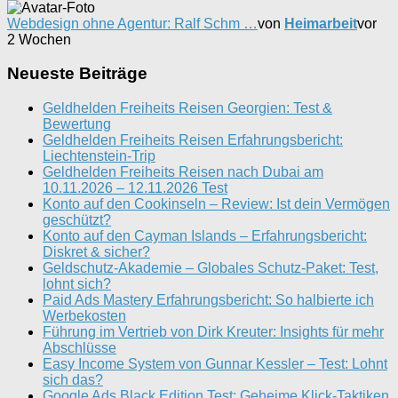
Webdesign ohne Agentur: Ralf Schm …
von
Heimarbeit
vor
2 Wochen
Neueste Beiträge
Geldhelden Freiheits Reisen Georgien: Test &
Bewertung
Geldhelden Freiheits Reisen Erfahrungsbericht:
Liechtenstein-Trip
Geldhelden Freiheits Reisen nach Dubai am
10.11.2026 – 12.11.2026 Test
Konto auf den Cookinseln – Review: Ist dein Vermögen
geschützt?
Konto auf den Cayman Islands – Erfahrungsbericht:
Diskret & sicher?
Geldschutz-Akademie – Globales Schutz-Paket: Test,
lohnt sich?
Paid Ads Mastery Erfahrungsbericht: So halbierte ich
Werbekosten
Führung im Vertrieb von Dirk Kreuter: Insights für mehr
Abschlüsse
Easy Income System von Gunnar Kessler – Test: Lohnt
sich das?
Google Ads Black Edition Test: Geheime Klick-Taktiken