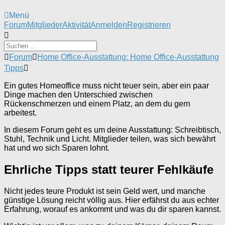
Menü
Forum-
Forum
Mitglieder
Aktivität
Anmelden
Registrieren
Navigation
Forum-
Forum
Home Office-Ausstattung: Home Office-Ausstattung
Breadcrumbs
Tipps
-
Du
Ein gutes Homeoffice muss nicht teuer sein, aber ein paar
bist
Dinge machen den Unterschied zwischen
hier:
Rückenschmerzen und einem Platz, an dem du gern
arbeitest.
In diesem Forum geht es um deine Ausstattung: Schreibtisch,
Stuhl, Technik und Licht. Mitglieder teilen, was sich bewährt
hat und wo sich Sparen lohnt.
Ehrliche Tipps statt teurer Fehlkäufe
Nicht jedes teure Produkt ist sein Geld wert, und manche
günstige Lösung reicht völlig aus. Hier erfährst du aus echter
Erfahrung, worauf es ankommt und was du dir sparen kannst.