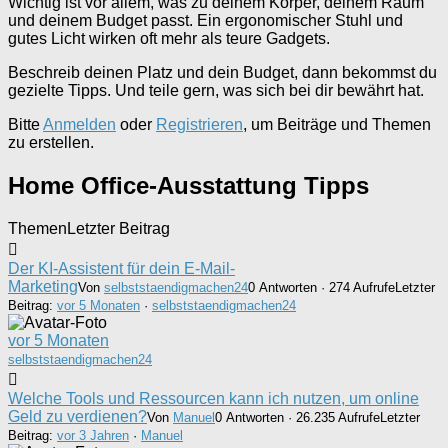
Wichtig ist vor allem, was zu deinem Körper, deinem Raum
und deinem Budget passt. Ein ergonomischer Stuhl und
gutes Licht wirken oft mehr als teure Gadgets.
Beschreib deinen Platz und dein Budget, dann bekommst du
gezielte Tipps. Und teile gern, was sich bei dir bewährt hat.
Bitte
Anmelden
oder
Registrieren
, um Beiträge und Themen
zu erstellen.
Home Office-Ausstattung Tipps
Themen
Letzter Beitrag
Der KI-Assistent für dein E-Mail-
Marketing
Von
selbststaendigmachen24
0 Antworten · 274 Aufrufe
Letzter
Beitrag:
vor 5 Monaten
·
selbststaendigmachen24
vor 5 Monaten
selbststaendigmachen24
Welche Tools und Ressourcen kann ich nutzen, um online
Geld zu verdienen?
Von
Manuel
0 Antworten · 26.235 Aufrufe
Letzter
Beitrag:
vor 3 Jahren
·
Manuel