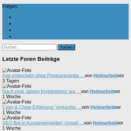
Folgen:
Suchen
nach:
Letzte Foren Beiträge
App entwickeln ohne Programmierke …
von
Heimarbeit
vor
3 Tagen
Nach zwei Jahren Kryptostress: wa …
von
Heimarbeit
vor
1 Woche
Copy & Close Erfahrung: Verkaufss …
von
Heimarbeit
vor
1 Woche
SEO Bot in Kundenprojekten: Umset …
von
Heimarbeit
vor
1 Woche