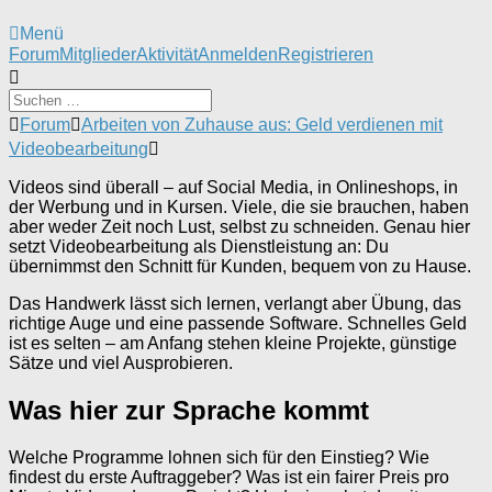
Menü
Forum-
Forum
Mitglieder
Aktivität
Anmelden
Registrieren
Navigation
Forum-
Forum
Arbeiten von Zuhause aus: Geld verdienen mit
Breadcrumbs
Videobearbeitung
-
Du
Videos sind überall – auf Social Media, in Onlineshops, in
bist
der Werbung und in Kursen. Viele, die sie brauchen, haben
hier:
aber weder Zeit noch Lust, selbst zu schneiden. Genau hier
setzt Videobearbeitung als Dienstleistung an: Du
übernimmst den Schnitt für Kunden, bequem von zu Hause.
Das Handwerk lässt sich lernen, verlangt aber Übung, das
richtige Auge und eine passende Software. Schnelles Geld
ist es selten – am Anfang stehen kleine Projekte, günstige
Sätze und viel Ausprobieren.
Was hier zur Sprache kommt
Welche Programme lohnen sich für den Einstieg? Wie
findest du erste Auftraggeber? Was ist ein fairer Preis pro