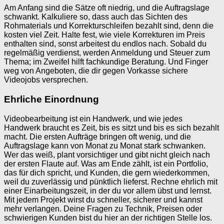
Am Anfang sind die Sätze oft niedrig, und die Auftragslage
schwankt. Kalkuliere so, dass auch das Sichten des
Rohmaterials und Korrekturschleifen bezahlt sind, denn die
kosten viel Zeit. Halte fest, wie viele Korrekturen im Preis
enthalten sind, sonst arbeitest du endlos nach. Sobald du
regelmäßig verdienst, werden Anmeldung und Steuer zum
Thema; im Zweifel hilft fachkundige Beratung. Und Finger
weg von Angeboten, die dir gegen Vorkasse sichere
Videojobs versprechen.
Ehrliche Einordnung
Videobearbeitung ist ein Handwerk, und wie jedes
Handwerk braucht es Zeit, bis es sitzt und bis es sich bezahlt
macht. Die ersten Aufträge bringen oft wenig, und die
Auftragslage kann von Monat zu Monat stark schwanken.
Wer das weiß, plant vorsichtiger und gibt nicht gleich nach
der ersten Flaute auf. Was am Ende zählt, ist ein Portfolio,
das für dich spricht, und Kunden, die gern wiederkommen,
weil du zuverlässig und pünktlich lieferst. Rechne ehrlich mit
einer Einarbeitungszeit, in der du vor allem übst und lernst.
Mit jedem Projekt wirst du schneller, sicherer und kannst
mehr verlangen. Deine Fragen zu Technik, Preisen oder
schwierigen Kunden bist du hier an der richtigen Stelle los.