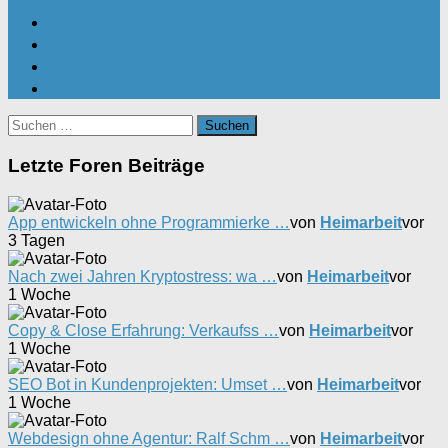
Suchen
nach:
Letzte Foren Beiträge
App entwickeln ohne Programmierke …
von
Heimarbeit
vor
3 Tagen
Nach zwei Jahren Kryptostress: wa …
von
Heimarbeit
vor
1 Woche
Copy & Close Erfahrung: Verkaufss …
von
Heimarbeit
vor
1 Woche
SEO Bot in Kundenprojekten: Umset …
von
Heimarbeit
vor
1 Woche
Webdesign ohne Agentur: Ralf Schm …
von
Heimarbeit
vor