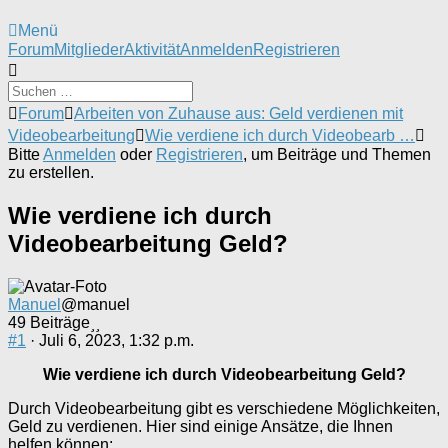
Menü
Forum-
Forum
Mitglieder
Aktivität
Anmelden
Registrieren
Navigation
Forum-
Forum
Arbeiten von Zuhause aus: Geld verdienen mit
Breadcrumbs
Videobearbeitung
Wie verdiene ich durch Videobearb …
-
Bitte
Anmelden
oder
Registrieren
, um Beiträge und Themen
Du
zu erstellen.
bist
hier:
Wie verdiene ich durch
Videobearbeitung Geld?
Manuel
@manuel
49 Beiträge
#1
· Juli 6, 2023, 1:32 p.m.
Wie verdiene ich durch Videobearbeitung Geld?
Durch Videobearbeitung gibt es verschiedene Möglichkeiten,
Geld zu verdienen. Hier sind einige Ansätze, die Ihnen
helfen können: