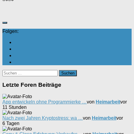
für
für
Daumen
Daumen
nach
nach
unten.
oben.
Folgen:
Suchen
nach:
Letzte Foren Beiträge
App entwickeln ohne Programmierke …
von
Heimarbeit
vor
11 Stunden
Nach zwei Jahren Kryptostress: wa …
von
Heimarbeit
vor
6 Tagen