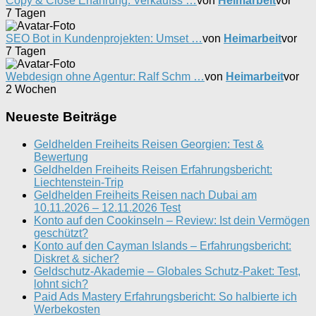
Copy & Close Erfahrung: Verkaufss …
von
Heimarbeit
vor
7 Tagen
SEO Bot in Kundenprojekten: Umset …
von
Heimarbeit
vor
7 Tagen
Webdesign ohne Agentur: Ralf Schm …
von
Heimarbeit
vor
2 Wochen
Neueste Beiträge
Geldhelden Freiheits Reisen Georgien: Test &
Bewertung
Geldhelden Freiheits Reisen Erfahrungsbericht:
Liechtenstein-Trip
Geldhelden Freiheits Reisen nach Dubai am
10.11.2026 – 12.11.2026 Test
Konto auf den Cookinseln – Review: Ist dein Vermögen
geschützt?
Konto auf den Cayman Islands – Erfahrungsbericht:
Diskret & sicher?
Geldschutz-Akademie – Globales Schutz-Paket: Test,
lohnt sich?
Paid Ads Mastery Erfahrungsbericht: So halbierte ich
Werbekosten