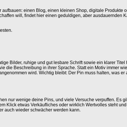
aufbauen: einen Blog, einen kleinen Shop, digitale Produkte od
haffen will, findet hier einen geduldigen, aber ausdauernden K
esten.
ige Bilder, ruhige und gut lesbare Schrift sowie ein klarer Tit
die Beschreibung in ihrer Sprache. Statt ein Motiv immer wieder
ngenommen wird. Wichtig bleibt: Der Pin muss halten, was er an
n nur wenige deine Pins, und viele Versuche verpuffen. Es gibt 
 dem Klick etwas Verkäufliches oder wirklich Wertvolles steht un
 der auch wieder schwächer werden kann.