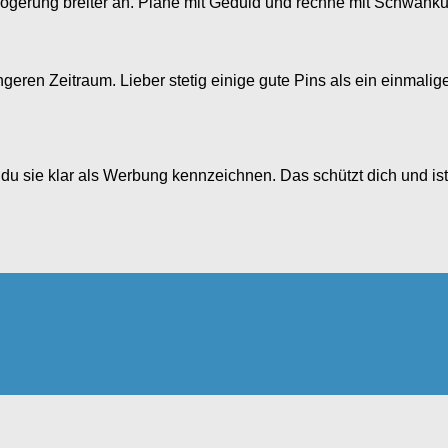
erzögerung breiter an. Plane mit Geduld und rechne mit Schwank
ängeren Zeitraum. Lieber stetig einige gute Pins als ein einmal
t du sie klar als Werbung kennzeichnen. Das schützt dich und ist 