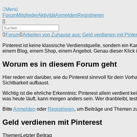
Menü
Forum-
Forum
Mitglieder
Aktivität
Anmelden
Registrieren
Navigation
Forum-
Forum
Arbeiten von Zuhause aus: Geld verdienen mit Pinter
Breadcrumbs
-
Pinterest ist keine klassische Verdienstquelle, sondern ein K
Du
einem Blog, einem Shop, einem Angebot. Genau dieser Klick is
bist
hier:
Worum es in diesem Forum geht
Hier reden wir darüber, wie du Pinterest sinnvoll für dein Vo
Sichtbarkeit aufbaust.
Wichtig ist die ehrliche Erkenntnis: Pinterest allein verdient 
was heute läuft, kann morgen anders sein. Wer dranbleibt, test
Bitte
Anmelden
oder
Registrieren
, um Beiträge und Themen zu 
Geld verdienen mit Pinterest
Themen
Letzter Beitrag