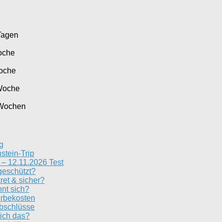
Tagen
oche
oche
Woche
 Wochen
g
stein-Trip
– 12.11.2026 Test
geschützt?
ret & sicher?
nt sich?
erbekosten
Abschlüsse
ich das?