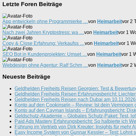
Letzte Foren Beiträge
App entwickeln ohne Programmierke …
von
Heimarbeit
vor 2 
Nach zwei Jahren Kryptostress: wa …
von
Heimarbeit
vor 1 W
Copy & Close Erfahrung: Verkaufss …
von
Heimarbeit
vor 1 W
SEO Bot in Kundenprojekten: Umset …
von
Heimarbeit
vor 1 
Webdesign ohne Agentur: Ralf Schm …
von
Heimarbeit
vor 2
Neueste Beiträge
Geldhelden Freiheits Reisen Georgien: Test & Bewertun
Geldhelden Freiheits Reisen Erfahrungsbericht: Liechten
Geldhelden Freiheits Reisen nach Dubai am 10.11.2026 
Konto auf den Cookinseln – Review: Ist dein Vermögen 
Konto auf den Cayman Islands – Erfahrungsbericht: Disk
Geldschutz-Akademie – Globales Schutz-Paket: Test, loh
Paid Ads Mastery Erfahrungsbericht: So halbierte ich W
Führung im Vertrieb von Dirk Kreuter: Insights für mehr 
Easy Income System von Gunnar Kessler – Test: Lohnt s