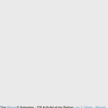
?
Von
Manuel
0 Antworten · 526 Aufrufe
Letzter Beitrag:
vor 3 Jahren
·
Manuel