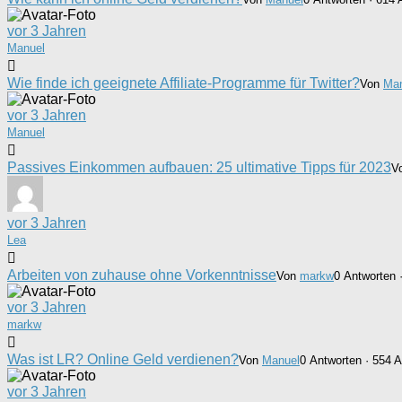
vor 3 Jahren
Manuel
Wie finde ich geeignete Affiliate-Programme für Twitter?
Von
Man
vor 3 Jahren
Manuel
Passives Einkommen aufbauen: 25 ultimative Tipps für 2023
V
vor 3 Jahren
Lea
Arbeiten von zuhause ohne Vorkenntnisse
Von
markw
0 Antworten 
vor 3 Jahren
markw
Was ist LR? Online Geld verdienen?
Von
Manuel
0 Antworten · 554 A
vor 3 Jahren