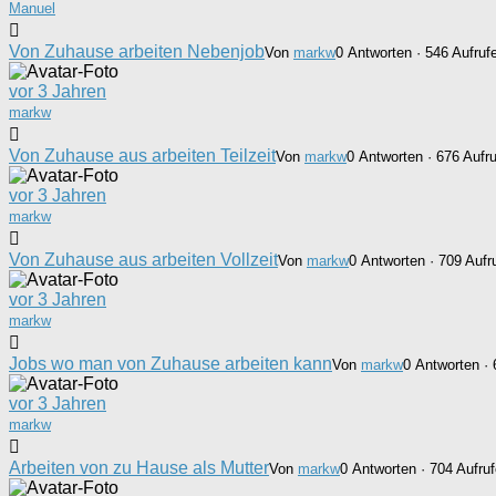
Manuel
Von Zuhause arbeiten Nebenjob
Von
markw
0 Antworten · 546 Aufruf
vor 3 Jahren
markw
Von Zuhause aus arbeiten Teilzeit
Von
markw
0 Antworten · 676 Aufr
vor 3 Jahren
markw
Von Zuhause aus arbeiten Vollzeit
Von
markw
0 Antworten · 709 Aufr
vor 3 Jahren
markw
Jobs wo man von Zuhause arbeiten kann
Von
markw
0 Antworten · 
vor 3 Jahren
markw
Arbeiten von zu Hause als Mutter
Von
markw
0 Antworten · 704 Aufru