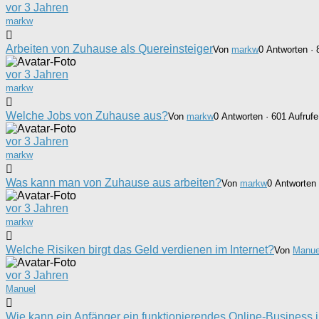
vor 3 Jahren
markw
Arbeiten von Zuhause als Quereinsteiger
Von
markw
0 Antworten · 
vor 3 Jahren
markw
Welche Jobs von Zuhause aus?
Von
markw
0 Antworten · 601 Aufrufe
vor 3 Jahren
markw
Was kann man von Zuhause aus arbeiten?
Von
markw
0 Antworten 
vor 3 Jahren
markw
Welche Risiken birgt das Geld verdienen im Internet?
Von
Manue
vor 3 Jahren
Manuel
Wie kann ein Anfänger ein funktionierendes Online-Business