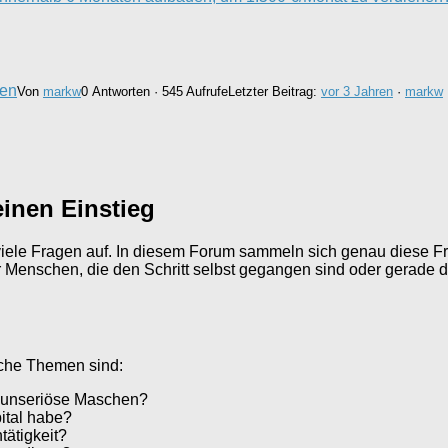
een
Von
markw
0 Antworten · 545 Aufrufe
Letzter Beitrag:
vor 3 Jahren
·
markw
einen Einstieg
r viele Fragen auf. In diesem Forum sammeln sich genau diese F
 Menschen, die den Schritt selbst gegangen sind oder gerade da
ische Themen sind:
n unseriöse Maschen?
pital habe?
tätigkeit?