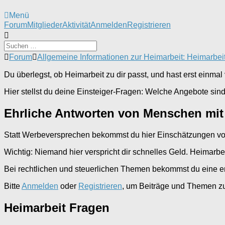
Menü
Forum-
Forum
Mitglieder
Aktivität
Anmelden
Registrieren
Navigation
Forum-
Forum
Allgemeine Informationen zur Heimarbeit: Heimarbei
Breadcrumbs
-
Du überlegst, ob Heimarbeit zu dir passt, und hast erst einma
Du
bist
Hier stellst du deine Einsteiger-Fragen: Welche Angebote sin
hier:
Ehrliche Antworten von Menschen mit
Statt Werbeversprechen bekommst du hier Einschätzungen von L
Wichtig: Niemand hier verspricht dir schnelles Geld. Heimarb
Bei rechtlichen und steuerlichen Themen bekommst du eine ers
Bitte
Anmelden
oder
Registrieren
, um Beiträge und Themen zu 
Heimarbeit Fragen