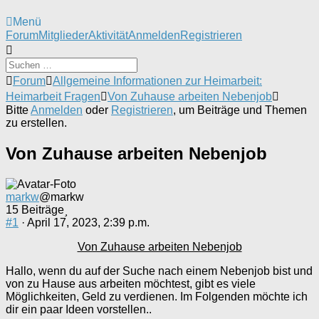
Menü
Forum-
Forum
Mitglieder
Aktivität
Anmelden
Registrieren
Navigation
Forum-
Forum
Allgemeine Informationen zur Heimarbeit:
Breadcrumbs
Heimarbeit Fragen
Von Zuhause arbeiten Nebenjob
-
Bitte
Anmelden
oder
Registrieren
, um Beiträge und Themen
Du
zu erstellen.
bist
hier:
Von Zuhause arbeiten Nebenjob
markw
@markw
15 Beiträge
#1
· April 17, 2023, 2:39 p.m.
Von Zuhause arbeiten Nebenjob
Hallo, wenn du auf der Suche nach einem Nebenjob bist und
von zu Hause aus arbeiten möchtest, gibt es viele
Möglichkeiten, Geld zu verdienen. Im Folgenden möchte ich
dir ein paar Ideen vorstellen..