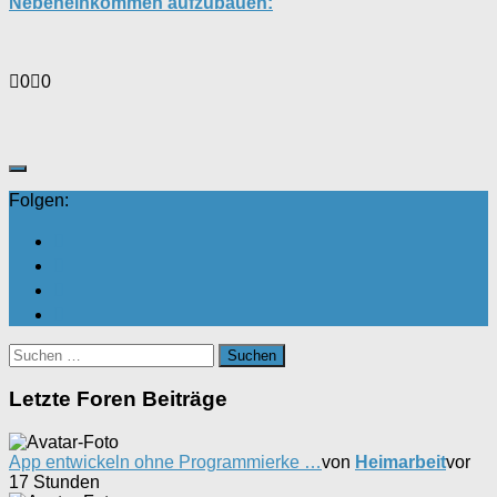
Nebeneinkommen aufzubauen:
Anklicken
Anklicken
0
0
für
für
Daumen
Daumen
nach
nach
unten.
oben.
Folgen:
Suchen
nach:
Letzte Foren Beiträge
App entwickeln ohne Programmierke …
von
Heimarbeit
vor
17 Stunden