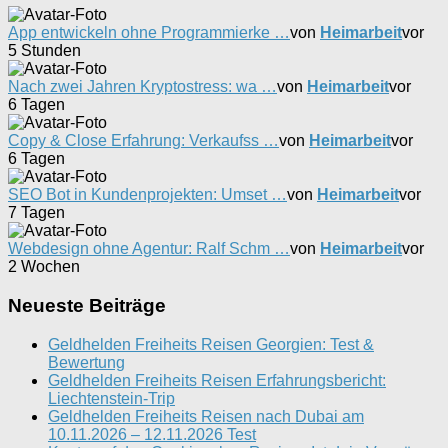
App entwickeln ohne Programmierke …
von
Heimarbeit
vor
5 Stunden
Nach zwei Jahren Kryptostress: wa …
von
Heimarbeit
vor
6 Tagen
Copy & Close Erfahrung: Verkaufss …
von
Heimarbeit
vor
6 Tagen
SEO Bot in Kundenprojekten: Umset …
von
Heimarbeit
vor
7 Tagen
Webdesign ohne Agentur: Ralf Schm …
von
Heimarbeit
vor
2 Wochen
Neueste Beiträge
Geldhelden Freiheits Reisen Georgien: Test &
Bewertung
Geldhelden Freiheits Reisen Erfahrungsbericht:
Liechtenstein-Trip
Geldhelden Freiheits Reisen nach Dubai am
10.11.2026 – 12.11.2026 Test