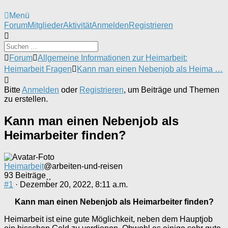
Menü
Forum-
Forum
Mitglieder
Aktivität
Anmelden
Registrieren
Navigation
Forum-
Forum
Allgemeine Informationen zur Heimarbeit:
Breadcrumbs
Heimarbeit Fragen
Kann man einen Nebenjob als Heima …
-
Du
Bitte
Anmelden
oder
Registrieren
, um Beiträge und Themen
bist
zu erstellen.
hier:
Kann man einen Nebenjob als
Heimarbeiter finden?
Heimarbeit
@arbeiten-und-reisen
93 Beiträge
#1
· Dezember 20, 2022, 8:11 a.m.
Kann man einen Nebenjob als Heimarbeiter finden?
Heimarbeit ist eine gute Möglichkeit, neben dem Hauptjob