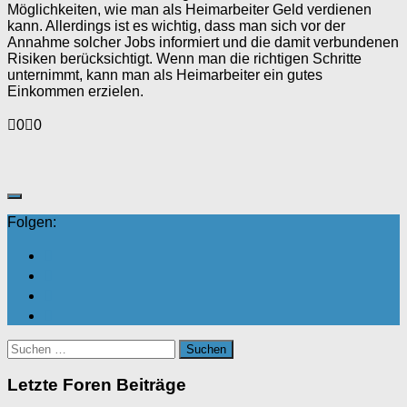
Möglichkeiten, wie man als Heimarbeiter Geld verdienen
kann. Allerdings ist es wichtig, dass man sich vor der
Annahme solcher Jobs informiert und die damit verbundenen
Risiken berücksichtigt. Wenn man die richtigen Schritte
unternimmt, kann man als Heimarbeiter ein gutes
Einkommen erzielen.
Anklicken
Anklicken
0
0
für
für
Daumen
Daumen
nach
nach
unten.
oben.
Folgen:
Suchen
nach:
Letzte Foren Beiträge