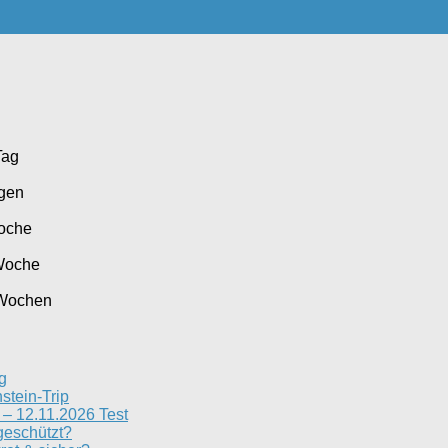
Tag
agen
oche
Woche
 Wochen
g
stein-Trip
– 12.11.2026 Test
geschützt?