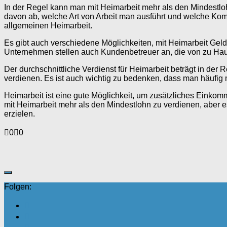
In der Regel kann man mit Heimarbeit mehr als den Mindestloh
davon ab, welche Art von Arbeit man ausführt und welche Komp
allgemeinen Heimarbeit.
Es gibt auch verschiedene Möglichkeiten, mit Heimarbeit Geld z
Unternehmen stellen auch Kundenbetreuer an, die von zu Hau
Der durchschnittliche Verdienst für Heimarbeit beträgt in d
verdienen. Es ist auch wichtig zu bedenken, dass man häufi
Heimarbeit ist eine gute Möglichkeit, um zusätzliches Einkomme
mit Heimarbeit mehr als den Mindestlohn zu verdienen, aber es
erzielen.
Anklicken
Anklicken
0
0
für
für
Daumen
Daumen
nach
nach
unten.
oben.
Folgen: