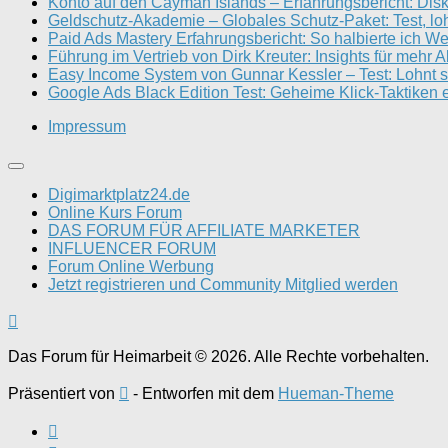
Konto auf den Cayman Islands – Erfahrungsbericht: Disk
Geldschutz-Akademie – Globales Schutz-Paket: Test, loh
Paid Ads Mastery Erfahrungsbericht: So halbierte ich W
Führung im Vertrieb von Dirk Kreuter: Insights für mehr 
Easy Income System von Gunnar Kessler – Test: Lohnt s
Google Ads Black Edition Test: Geheime Klick-Taktiken e
Impressum
Digimarktplatz24.de
Online Kurs Forum
DAS FORUM FÜR AFFILIATE MARKETER
INFLUENCER FORUM
Forum Online Werbung
Jetzt registrieren und Community Mitglied werden
Das Forum für Heimarbeit © 2026. Alle Rechte vorbehalten.
Präsentiert von
- Entworfen mit dem
Hueman-Theme