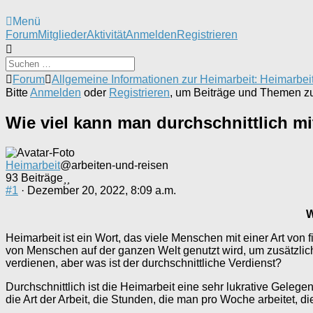
Menü
Forum-
Forum
Mitglieder
Aktivität
Anmelden
Registrieren
Navigation
Forum-
Forum
Allgemeine Informationen zur Heimarbeit: Heimarbei
Breadcrumbs
Bitte
Anmelden
oder
Registrieren
, um Beiträge und Themen zu 
-
Du
Wie viel kann man durchschnittlich mi
bist
hier:
Heimarbeit
@arbeiten-und-reisen
93 Beiträge
#1
· Dezember 20, 2022, 8:09 a.m.
W
Heimarbeit ist ein Wort, das viele Menschen mit einer Art von 
von Menschen auf der ganzen Welt genutzt wird, um zusätzlich
verdienen, aber was ist der durchschnittliche Verdienst?
Durchschnittlich ist die Heimarbeit eine sehr lukrative Gele
die Art der Arbeit, die Stunden, die man pro Woche arbeitet, 