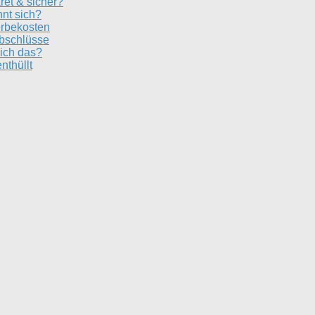
ret & sicher?
nt sich?
erbekosten
Abschlüsse
ich das?
nthüllt