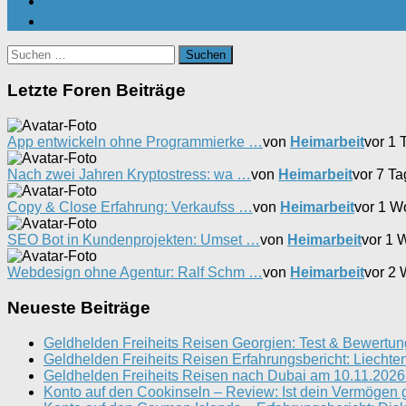
Suchen
nach:
Letzte Foren Beiträge
App entwickeln ohne Programmierke …
von
Heimarbeit
vor 1 
Nach zwei Jahren Kryptostress: wa …
von
Heimarbeit
vor 7 T
Copy & Close Erfahrung: Verkaufss …
von
Heimarbeit
vor 1 W
SEO Bot in Kundenprojekten: Umset …
von
Heimarbeit
vor 1 
Webdesign ohne Agentur: Ralf Schm …
von
Heimarbeit
vor 2
Neueste Beiträge
Geldhelden Freiheits Reisen Georgien: Test & Bewertun
Geldhelden Freiheits Reisen Erfahrungsbericht: Liechten
Geldhelden Freiheits Reisen nach Dubai am 10.11.2026 
Konto auf den Cookinseln – Review: Ist dein Vermögen 