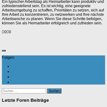
Ein typischer Arbeitstag als Heimarbeiter kann produktiv und
zufriedenstellend sein. Es ist wichtig, eine geeignete
Arbeitsumgebung zu schaffen, Prioritäten zu setzen, sich auf
Ihre Arbeit zu konzentrieren, zu netzwerken und Ihre nächste
Arbeitswoche zu planen. Wenn Sie diese Schritte befolgen,
können Sie als Heimarbeiter erfolgreich und zufrieden sein.
Anklicken
Anklicken
0
0
für
für
Daumen
Daumen
nach
nach
unten.
oben.
Folgen:
Suchen
nach:
Letzte Foren Beiträge