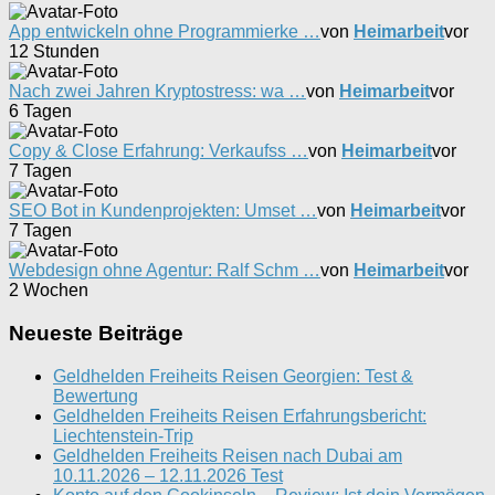
App entwickeln ohne Programmierke …
von
Heimarbeit
vor
12 Stunden
Nach zwei Jahren Kryptostress: wa …
von
Heimarbeit
vor
6 Tagen
Copy & Close Erfahrung: Verkaufss …
von
Heimarbeit
vor
7 Tagen
SEO Bot in Kundenprojekten: Umset …
von
Heimarbeit
vor
7 Tagen
Webdesign ohne Agentur: Ralf Schm …
von
Heimarbeit
vor
2 Wochen
Neueste Beiträge
Geldhelden Freiheits Reisen Georgien: Test &
Bewertung
Geldhelden Freiheits Reisen Erfahrungsbericht:
Liechtenstein-Trip
Geldhelden Freiheits Reisen nach Dubai am
10.11.2026 – 12.11.2026 Test