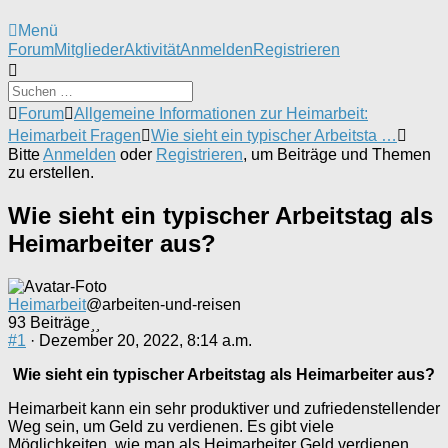
Menü
Forum-
Forum
Mitglieder
Aktivität
Anmelden
Registrieren
Navigation
Forum-
Forum
Allgemeine Informationen zur Heimarbeit:
Breadcrumbs
Heimarbeit Fragen
Wie sieht ein typischer Arbeitsta …
-
Bitte
Anmelden
oder
Registrieren
, um Beiträge und Themen
Du
zu erstellen.
bist
hier:
Wie sieht ein typischer Arbeitstag als
Heimarbeiter aus?
Heimarbeit
@arbeiten-und-reisen
93 Beiträge
#1
· Dezember 20, 2022, 8:14 a.m.
Wie sieht ein typischer Arbeitstag als Heimarbeiter aus?
Heimarbeit kann ein sehr produktiver und zufriedenstellender
Weg sein, um Geld zu verdienen. Es gibt viele
Möglichkeiten, wie man als Heimarbeiter Geld verdienen