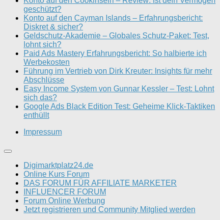
Konto auf den Cookinseln – Review: Ist dein Vermögen
geschützt?
Konto auf den Cayman Islands – Erfahrungsbericht:
Diskret & sicher?
Geldschutz-Akademie – Globales Schutz-Paket: Test,
lohnt sich?
Paid Ads Mastery Erfahrungsbericht: So halbierte ich
Werbekosten
Führung im Vertrieb von Dirk Kreuter: Insights für mehr
Abschlüsse
Easy Income System von Gunnar Kessler – Test: Lohnt
sich das?
Google Ads Black Edition Test: Geheime Klick-Taktiken
enthüllt
Impressum
Digimarktplatz24.de
Online Kurs Forum
DAS FORUM FÜR AFFILIATE MARKETER
INFLUENCER FORUM
Forum Online Werbung
Jetzt registrieren und Community Mitglied werden