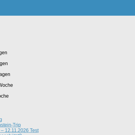
agen
agen
Tagen
 Woche
oche
g
stein-Trip
– 12.11.2026 Test