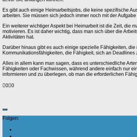
Es gibt auch einige Heimarbeitsjobs, die keine spezifische A
arbeiten. Sie müssen sich jedoch immer noch mit der Aufgabe 
Ein weiterer wichtiger Aspekt bei Heimarbeit ist die Zeit, die
motivieren. Es ist daher wichtig, dass man sich über die Arbei
Aktivitäten hat.
Darüber hinaus gibt es auch einige spezielle Fähigkeiten, d
Kommunikationsfähigkeiten, die Fähigkeit, sich an Deadlines z
Alles in allem kann man sagen, dass es unterschiedliche Arten 
Fähigkeiten oder Fachwissen, während andere einfach nur ein g
informieren und zu überlegen, ob man die erforderlichen Fähig
Anklicken
Anklicken
0
0
für
für
Daumen
Daumen
nach
nach
unten.
oben.
Folgen: