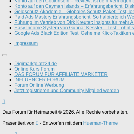
Konto auf den Cookinseln – Review: Ist dein Vermögen 
Konto auf den Cayman Islands – Erfahrungsbericht: Disk
Geldschutz-Akademie – Globales Schutz-Paket: Test, loh
Paid Ads Mastery Erfahrungsbericht: So halbierte ich W
Führung im Vertrieb von Dirk Kreuter: Insights für mehr 
Easy Income System von Gunnar Kessler – Test: Lohnt s
Google Ads Black Edition Test: Geheime Klick-Taktiken e
Impressum
Digimarktplatz24.de
Online Kurs Forum
DAS FORUM FÜR AFFILIATE MARKETER
INFLUENCER FORUM
Forum Online Werbung
Jetzt registrieren und Community Mitglied werden
Das Forum für Heimarbeit © 2026. Alle Rechte vorbehalten.
Präsentiert von
- Entworfen mit dem
Hueman-Theme