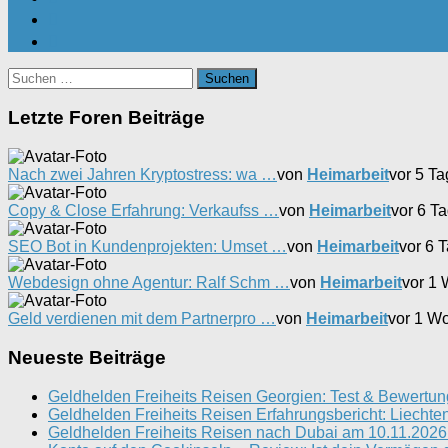
Suchen
nach:
Letzte Foren Beiträge
Nach zwei Jahren Kryptostress: wa …
von
Heimarbeit
vor 5 T
Copy & Close Erfahrung: Verkaufss …
von
Heimarbeit
vor 6 T
SEO Bot in Kundenprojekten: Umset …
von
Heimarbeit
vor 6 
Webdesign ohne Agentur: Ralf Schm …
von
Heimarbeit
vor 1
Geld verdienen mit dem Partnerpro …
von
Heimarbeit
vor 1 W
Neueste Beiträge
Geldhelden Freiheits Reisen Georgien: Test & Bewertun
Geldhelden Freiheits Reisen Erfahrungsbericht: Liechten
Geldhelden Freiheits Reisen nach Dubai am 10.11.2026 