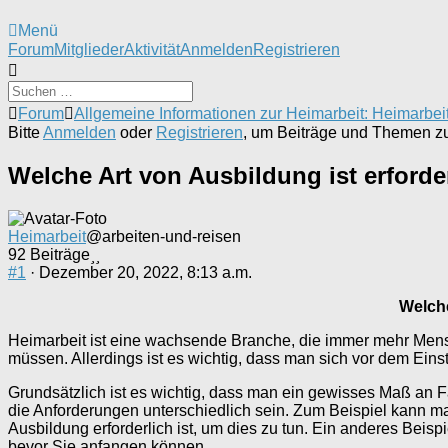
Menü
Forum-
Forum
Mitglieder
Aktivität
Anmelden
Registrieren
Navigation
Forum-
Forum
Allgemeine Informationen zur Heimarbeit: Heimarbei
Breadcrumbs
Bitte
Anmelden
oder
Registrieren
, um Beiträge und Themen zu 
-
Du
Welche Art von Ausbildung ist erforde
bist
hier:
Heimarbeit
@arbeiten-und-reisen
92 Beiträge
#1
· Dezember 20, 2022, 8:13 a.m.
Welche
Heimarbeit ist eine wachsende Branche, die immer mehr Mensc
müssen. Allerdings ist es wichtig, dass man sich vor dem Einst
Grundsätzlich ist es wichtig, dass man ein gewisses Maß an 
die Anforderungen unterschiedlich sein. Zum Beispiel kann ma
Ausbildung erforderlich ist, um dies zu tun. Ein anderes Be
bevor Sie anfangen können.