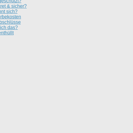
geschützt?
ret & sicher?
nt sich?
erbekosten
Abschlüsse
ich das?
nthüllt