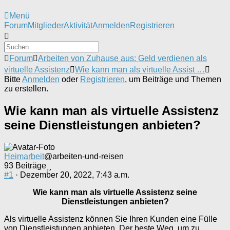
Menü
Forum-
Forum
Mitglieder
Aktivität
Anmelden
Registrieren
Navigation
Forum-
Forum
Arbeiten von Zuhause aus: Geld verdienen als
Breadcrumbs
virtuelle Assistenz
Wie kann man als virtuelle Assist …
-
Bitte
Anmelden
oder
Registrieren
, um Beiträge und Themen
Du
zu erstellen.
bist
hier:
Wie kann man als virtuelle Assistenz
seine Dienstleistungen anbieten?
Heimarbeit
@arbeiten-und-reisen
93 Beiträge
#1
· Dezember 20, 2022, 7:43 a.m.
Wie kann man als virtuelle Assistenz seine
Dienstleistungen anbieten?
Als virtuelle Assistenz können Sie Ihren Kunden eine Fülle
von Dienstleistungen anbieten. Der beste Weg, um zu