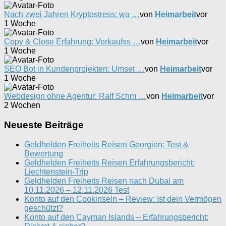
Nach zwei Jahren Kryptostress: wa …
von
Heimarbeit
vor
1 Woche
Copy & Close Erfahrung: Verkaufss …
von
Heimarbeit
vor
1 Woche
SEO Bot in Kundenprojekten: Umset …
von
Heimarbeit
vor
1 Woche
Webdesign ohne Agentur: Ralf Schm …
von
Heimarbeit
vor
2 Wochen
Neueste Beiträge
Geldhelden Freiheits Reisen Georgien: Test &
Bewertung
Geldhelden Freiheits Reisen Erfahrungsbericht:
Liechtenstein-Trip
Geldhelden Freiheits Reisen nach Dubai am
10.11.2026 – 12.11.2026 Test
Konto auf den Cookinseln – Review: Ist dein Vermögen
geschützt?
Konto auf den Cayman Islands – Erfahrungsbericht: