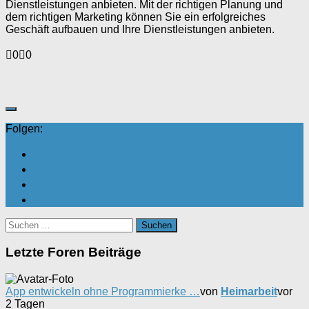
Dienstleistungen anbieten. Mit der richtigen Planung und
dem richtigen Marketing können Sie ein erfolgreiches
Geschäft aufbauen und Ihre Dienstleistungen anbieten.
Anklicken
Anklicken
0
0
für
für
Daumen
Daumen
nach
nach
unten.
oben.
Folgen:
Suchen
nach:
Letzte Foren Beiträge
App entwickeln ohne Programmierke …
von
Heimarbeit
vor
2 Tagen