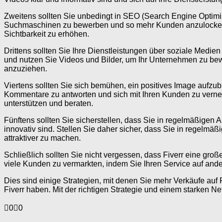
Zweitens sollten Sie unbedingt in SEO (Search Engine Optimisa
Suchmaschinen zu bewerben und so mehr Kunden anzulocken. V
Sichtbarkeit zu erhöhen.
Drittens sollten Sie Ihre Dienstleistungen über soziale Medien 
und nutzen Sie Videos und Bilder, um Ihr Unternehmen zu be
anzuziehen.
Viertens sollten Sie sich bemühen, ein positives Image aufz
Kommentare zu antworten und sich mit Ihren Kunden zu vernet
unterstützen und beraten.
Fünftens sollten Sie sicherstellen, dass Sie in regelmäßig
innovativ sind. Stellen Sie daher sicher, dass Sie in regelm
attraktiver zu machen.
Schließlich sollten Sie nicht vergessen, dass Fiverr eine groß
viele Kunden zu vermarkten, indem Sie Ihren Service auf and
Dies sind einige Strategien, mit denen Sie mehr Verkäufe auf
Fiverr haben. Mit der richtigen Strategie und einem starken 
Anklicken
Anklicken
0
0
für
für