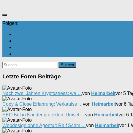
Daumen
Daumen
nach
nach
unten.
oben.
Folgen:
Suchen
nach:
Letzte Foren Beiträge
Nach zwei Jahren Kryptostress: wa …
von
Heimarbeit
vor 5 T
Copy & Close Erfahrung: Verkaufss …
von
Heimarbeit
vor 6 T
SEO Bot in Kundenprojekten: Umset …
von
Heimarbeit
vor 6 
Webdesign ohne Agentur: Ralf Schm …
von
Heimarbeit
vor 1