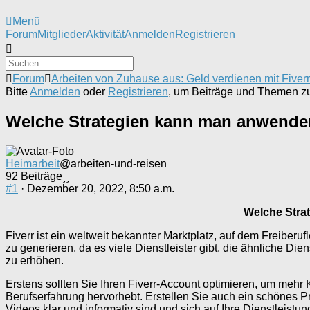
Menü
Forum-
Forum
Mitglieder
Aktivität
Anmelden
Registrieren
Navigation
Forum-
Forum
Arbeiten von Zuhause aus: Geld verdienen mit Fiverr
Breadcrumbs
Bitte
Anmelden
oder
Registrieren
, um Beiträge und Themen zu 
-
Du
Welche Strategien kann man anwenden
bist
hier:
Heimarbeit
@arbeiten-und-reisen
92 Beiträge
#1
· Dezember 20, 2022, 8:50 a.m.
Welche Stra
Fiverr ist ein weltweit bekannter Marktplatz, auf dem Freiber
zu generieren, da es viele Dienstleister gibt, die ähnliche Di
zu erhöhen.
Erstens sollten Sie Ihren Fiverr-Account optimieren, um mehr K
Berufserfahrung hervorhebt. Erstellen Sie auch ein schönes Pr
Videos klar und informativ sind und sich auf Ihre Dienstleistu