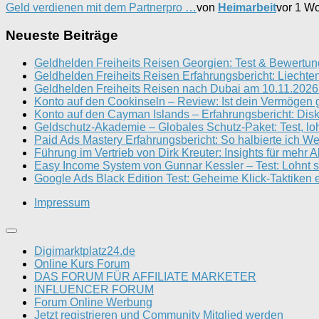
Geld verdienen mit dem Partnerpro …
von
Heimarbeit
vor 1 W
Neueste Beiträge
Geldhelden Freiheits Reisen Georgien: Test & Bewertun
Geldhelden Freiheits Reisen Erfahrungsbericht: Liechten
Geldhelden Freiheits Reisen nach Dubai am 10.11.2026 
Konto auf den Cookinseln – Review: Ist dein Vermögen 
Konto auf den Cayman Islands – Erfahrungsbericht: Disk
Geldschutz-Akademie – Globales Schutz-Paket: Test, loh
Paid Ads Mastery Erfahrungsbericht: So halbierte ich W
Führung im Vertrieb von Dirk Kreuter: Insights für mehr 
Easy Income System von Gunnar Kessler – Test: Lohnt s
Google Ads Black Edition Test: Geheime Klick-Taktiken e
Impressum
Digimarktplatz24.de
Online Kurs Forum
DAS FORUM FÜR AFFILIATE MARKETER
INFLUENCER FORUM
Forum Online Werbung
Jetzt registrieren und Community Mitglied werden