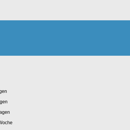
agen
agen
Tagen
 Woche