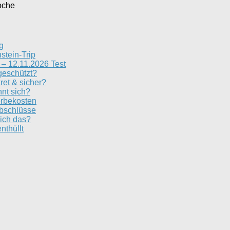
oche
g
stein-Trip
– 12.11.2026 Test
geschützt?
ret & sicher?
nt sich?
erbekosten
Abschlüsse
ich das?
nthüllt