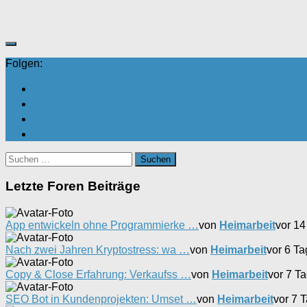
Daumen
Daumen
nach
nach
unten.
oben.
Folgen:
Suchen
nach:
Letzte Foren Beiträge
App entwickeln ohne Programmierke …
von
Heimarbeit
vor 1
Nach zwei Jahren Kryptostress: wa …
von
Heimarbeit
vor 6 T
Copy & Close Erfahrung: Verkaufss …
von
Heimarbeit
vor 7 T
SEO Bot in Kundenprojekten: Umset …
von
Heimarbeit
vor 7 