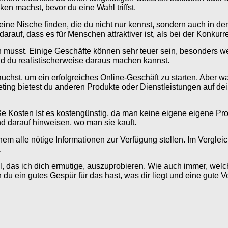
ken machst, bevor du eine Wahl triffst.
t eine Nische finden, die du nicht nur kennst, sondern auch in
darauf, dass es für Menschen attraktiver ist, als bei der Konkur
en musst. Einige Geschäfte können sehr teuer sein, besonders we
eld du realistischerweise daraus machen kannst.
uchst, um ein erfolgreiches Online-Geschäft zu starten. Aber w
rketing bietest du anderen Produkte oder Dienstleistungen auf d
roße Kosten Ist es kostengünstig, da man keine eigene eigene P
d darauf hinweisen, wo man sie kauft.
einem alle nötige Informationen zur Verfügung stellen. Im Verglei
.
ll, das ich dich ermutige, auszuprobieren. Wie auch immer, welch
u ein gutes Gespür für das hast, was dir liegt und eine gute V