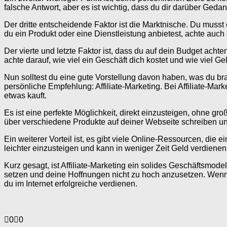
falsche Antwort, aber es ist wichtig, dass du dir darüber Gedan
Der dritte entscheidende Faktor ist die Marktnische. Du muss
du ein Produkt oder eine Dienstleistung anbietest, achte auch 
Der vierte und letzte Faktor ist, dass du auf dein Budget acht
achte darauf, wie viel ein Geschäft dich kostet und wie viel G
Nun solltest du eine gute Vorstellung davon haben, was du bra
persönliche Empfehlung: Affiliate-Marketing. Bei Affiliate-Ma
etwas kauft.
Es ist eine perfekte Möglichkeit, direkt einzusteigen, ohne g
über verschiedene Produkte auf deiner Webseite schreiben un
Ein weiterer Vorteil ist, es gibt viele Online-Ressourcen, die 
leichter einzusteigen und kann in weniger Zeit Geld verdienen
Kurz gesagt, ist Affiliate-Marketing ein solides Geschäftsmode
setzen und deine Hoffnungen nicht zu hoch anzusetzen. Wenn d
du im Internet erfolgreiche verdienen.
Anklicken
Anklicken
0
0
für
für