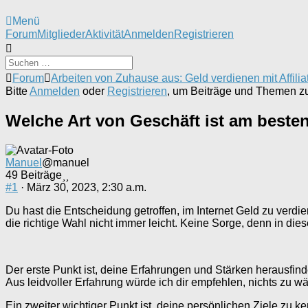
Menü
Forum-
Forum
Mitglieder
Aktivität
Anmelden
Registrieren
Navigation
Forum-
Forum
Arbeiten von Zuhause aus: Geld verdienen mit Affilia
Breadcrumbs
Bitte
Anmelden
oder
Registrieren
, um Beiträge und Themen zu 
-
Du
Welche Art von Geschäft ist am besten
bist
hier:
Manuel
@manuel
49 Beiträge
#1
· März 30, 2023, 2:30 a.m.
Du hast die Entscheidung getroffen, im Internet Geld zu verdi
die richtige Wahl nicht immer leicht. Keine Sorge, denn in die
Der erste Punkt ist, deine Erfahrungen und Stärken herausfind
Aus leidvoller Erfahrung würde ich dir empfehlen, nichts zu w
Ein zweiter wichtiger Punkt ist, deine persönlichen Ziele zu 