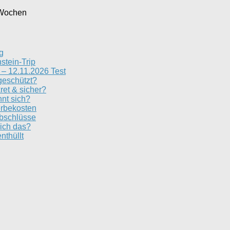
 Wochen
g
stein-Trip
– 12.11.2026 Test
geschützt?
ret & sicher?
nt sich?
erbekosten
Abschlüsse
ich das?
nthüllt