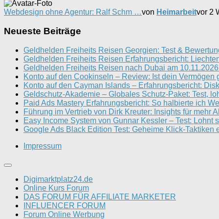
Webdesign ohne Agentur: Ralf Schm …
von
Heimarbeit
vor 2
Neueste Beiträge
Geldhelden Freiheits Reisen Georgien: Test & Bewertun
Geldhelden Freiheits Reisen Erfahrungsbericht: Liechten
Geldhelden Freiheits Reisen nach Dubai am 10.11.2026 
Konto auf den Cookinseln – Review: Ist dein Vermögen 
Konto auf den Cayman Islands – Erfahrungsbericht: Disk
Geldschutz-Akademie – Globales Schutz-Paket: Test, loh
Paid Ads Mastery Erfahrungsbericht: So halbierte ich W
Führung im Vertrieb von Dirk Kreuter: Insights für mehr 
Easy Income System von Gunnar Kessler – Test: Lohnt s
Google Ads Black Edition Test: Geheime Klick-Taktiken e
Impressum
Digimarktplatz24.de
Online Kurs Forum
DAS FORUM FÜR AFFILIATE MARKETER
INFLUENCER FORUM
Forum Online Werbung