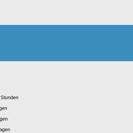
4 Stunden
agen
agen
Tagen