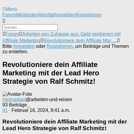
Menü
Forum-
Forum
Mitglieder
Aktivität
Anmelden
Registrieren
Navigation
Forum-
Forum
Arbeiten von Zuhause aus: Geld verdienen mit
Breadcrumbs
Affiliate Marketing
Revolutioniere dein Affiliate Mar …
-
Bitte
Anmelden
oder
Registrieren
, um Beiträge und Themen
Du
zu erstellen.
bist
hier:
Revolutioniere dein Affiliate
Marketing mit der Lead Hero
Strategie von Ralf Schmitz!
Heimarbeit
@arbeiten-und-reisen
93 Beiträge
#1
· Februar 16, 2024, 8:41 a.m.
Revolutioniere dein Affiliate Marketing mit der
Lead Hero Strategie von Ralf Schmitz!