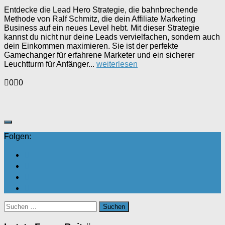
Entdecke die Lead Hero Strategie, die bahnbrechende
Methode von Ralf Schmitz, die dein Affiliate Marketing
Business auf ein neues Level hebt. Mit dieser Strategie
kannst du nicht nur deine Leads vervielfachen, sondern auch
dein Einkommen maximieren. Sie ist der perfekte
Gamechanger für erfahrene Marketer und ein sicherer
Leuchtturm für Anfänger...
weiterlesen
Anklicken
Anklicken
0
0
für
für
Daumen
Daumen
nach
nach
unten.
oben.
Folgen:
Suchen
nach: