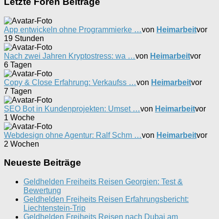
Letzte Foren Beiträge
App entwickeln ohne Programmierke …
von
Heimarbeit
vor
19 Stunden
Nach zwei Jahren Kryptostress: wa …
von
Heimarbeit
vor
6 Tagen
Copy & Close Erfahrung: Verkaufss …
von
Heimarbeit
vor
7 Tagen
SEO Bot in Kundenprojekten: Umset …
von
Heimarbeit
vor
1 Woche
Webdesign ohne Agentur: Ralf Schm …
von
Heimarbeit
vor
2 Wochen
Neueste Beiträge
Geldhelden Freiheits Reisen Georgien: Test &
Bewertung
Geldhelden Freiheits Reisen Erfahrungsbericht:
Liechtenstein-Trip
Geldhelden Freiheits Reisen nach Dubai am