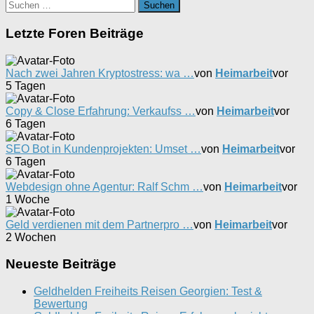
Suchen
nach:
Letzte Foren Beiträge
Nach zwei Jahren Kryptostress: wa …
von
Heimarbeit
vor
5 Tagen
Copy & Close Erfahrung: Verkaufss …
von
Heimarbeit
vor
6 Tagen
SEO Bot in Kundenprojekten: Umset …
von
Heimarbeit
vor
6 Tagen
Webdesign ohne Agentur: Ralf Schm …
von
Heimarbeit
vor
1 Woche
Geld verdienen mit dem Partnerpro …
von
Heimarbeit
vor
2 Wochen
Neueste Beiträge
Geldhelden Freiheits Reisen Georgien: Test &
Bewertung