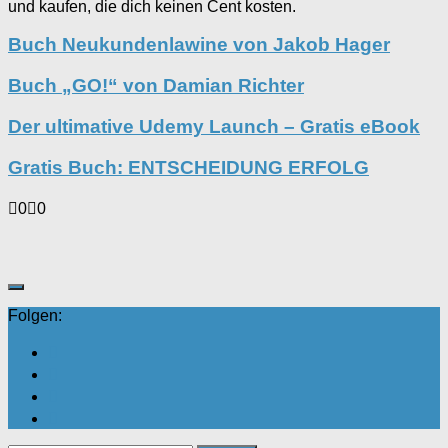
und kaufen, die dich keinen Cent kosten.
Buch Neukundenlawine von Jakob Hager
Buch „GO!“ von Damian Richter
Der ultimative Udemy Launch – Gratis eBook
Gratis Buch: ENTSCHEIDUNG ERFOLG
Anklicken
Anklicken
0
0
für
für
Daumen
Daumen
nach
nach
unten.
oben.
Folgen: