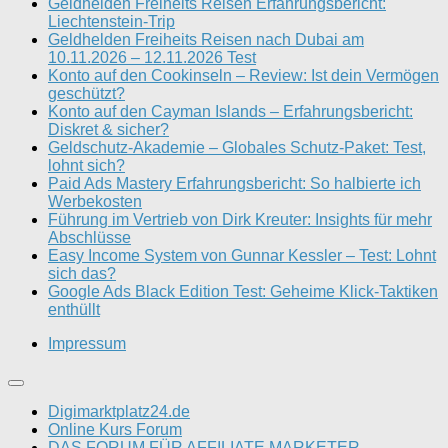
Geldhelden Freiheits Reisen Erfahrungsbericht:
Liechtenstein-Trip
Geldhelden Freiheits Reisen nach Dubai am
10.11.2026 – 12.11.2026 Test
Konto auf den Cookinseln – Review: Ist dein Vermögen
geschützt?
Konto auf den Cayman Islands – Erfahrungsbericht:
Diskret & sicher?
Geldschutz-Akademie – Globales Schutz-Paket: Test,
lohnt sich?
Paid Ads Mastery Erfahrungsbericht: So halbierte ich
Werbekosten
Führung im Vertrieb von Dirk Kreuter: Insights für mehr
Abschlüsse
Easy Income System von Gunnar Kessler – Test: Lohnt
sich das?
Google Ads Black Edition Test: Geheime Klick-Taktiken
enthüllt
Impressum
Digimarktplatz24.de
Online Kurs Forum
DAS FORUM FÜR AFFILIATE MARKETER