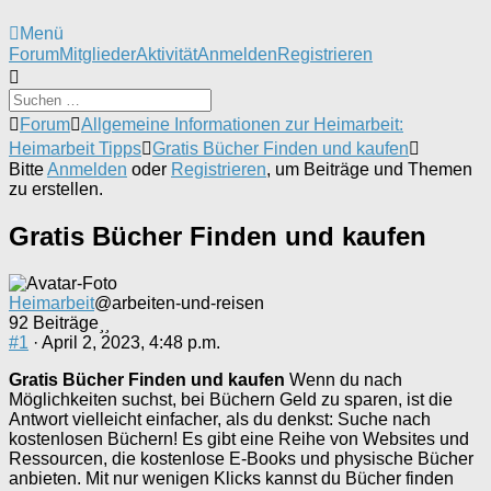
Menü
Forum-
Forum
Mitglieder
Aktivität
Anmelden
Registrieren
Navigation
Forum-
Forum
Allgemeine Informationen zur Heimarbeit:
Breadcrumbs
Heimarbeit Tipps
Gratis Bücher Finden und kaufen
-
Bitte
Anmelden
oder
Registrieren
, um Beiträge und Themen
Du
zu erstellen.
bist
hier:
Gratis Bücher Finden und kaufen
Heimarbeit
@arbeiten-und-reisen
92 Beiträge
#1
· April 2, 2023, 4:48 p.m.
Gratis Bücher Finden und kaufen
Wenn du nach
Möglichkeiten suchst, bei Büchern Geld zu sparen, ist die
Antwort vielleicht einfacher, als du denkst: Suche nach
kostenlosen Büchern! Es gibt eine Reihe von Websites und
Ressourcen, die kostenlose E-Books und physische Bücher
anbieten. Mit nur wenigen Klicks kannst du Bücher finden