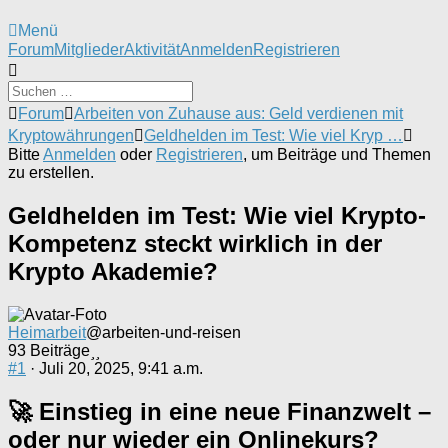
Menü
Forum-
Forum
Mitglieder
Aktivität
Anmelden
Registrieren
Navigation
Forum-
Forum
Arbeiten von Zuhause aus: Geld verdienen mit
Breadcrumbs
Kryptowährungen
Geldhelden im Test: Wie viel Kryp …
-
Bitte
Anmelden
oder
Registrieren
, um Beiträge und Themen
Du
zu erstellen.
bist
hier:
Geldhelden im Test: Wie viel Krypto-
Kompetenz steckt wirklich in der
Krypto Akademie?
Heimarbeit
@arbeiten-und-reisen
93 Beiträge
#1
· Juli 20, 2025, 9:41 a.m.
🚀 Einstieg in eine neue Finanzwelt –
oder nur wieder ein Onlinekurs?