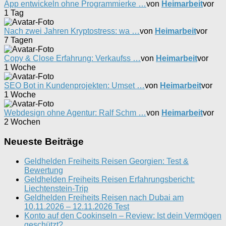
App entwickeln ohne Programmierke …
von
Heimarbeit
vor
1 Tag
Nach zwei Jahren Kryptostress: wa …
von
Heimarbeit
vor
7 Tagen
Copy & Close Erfahrung: Verkaufss …
von
Heimarbeit
vor
1 Woche
SEO Bot in Kundenprojekten: Umset …
von
Heimarbeit
vor
1 Woche
Webdesign ohne Agentur: Ralf Schm …
von
Heimarbeit
vor
2 Wochen
Neueste Beiträge
Geldhelden Freiheits Reisen Georgien: Test &
Bewertung
Geldhelden Freiheits Reisen Erfahrungsbericht:
Liechtenstein-Trip
Geldhelden Freiheits Reisen nach Dubai am
10.11.2026 – 12.11.2026 Test
Konto auf den Cookinseln – Review: Ist dein Vermögen
geschützt?