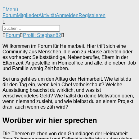
Menü
Forum-
Forum
Mitglieder
Aktivität
Anmelden
Registrieren
Navigation
Forum-
Forum
Profil: Stephan82
Breadcrumbs
-
Willkommen im Forum für Heimarbeit. Hier trifft sich eine
Du
Community aus Menschen, die von zu Hause arbeiten oder
bist
es vorhaben: Selbstständige, Nebenberufler, Eltern in der
hier:
Elternzeit, Angestellte im Homeoffice und alle, die neben Job
und Familie wenig Zeit haben.
Bei uns geht es um den Alltag der Heimarbeit. Wie teilst du
dir den Tag ein, wenn kein Chef vorbeischaut? Welche
Ausstattung brauchst du wirklich, und was ist
verschwendetes Geld? Wie hältst du deine Motivation oben,
wenn niemand zusieht, und wie bleibst du an einem Projekt
dran, auch wenn es zäh wird?
Worüber wir hier sprechen
Die Themen reichen von den Grundlagen der Heimarbeit