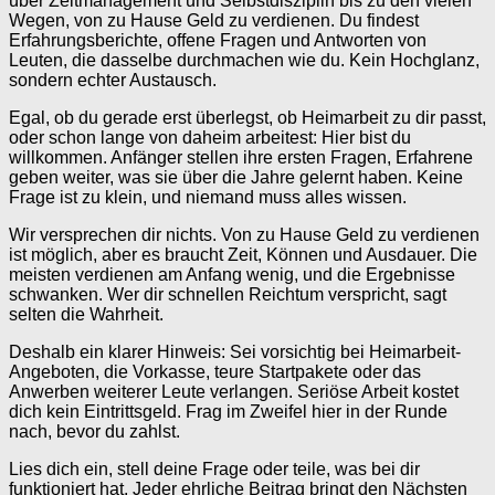
über Zeitmanagement und Selbstdisziplin bis zu den vielen
Wegen, von zu Hause Geld zu verdienen. Du findest
Erfahrungsberichte, offene Fragen und Antworten von
Leuten, die dasselbe durchmachen wie du. Kein Hochglanz,
sondern echter Austausch.
Egal, ob du gerade erst überlegst, ob Heimarbeit zu dir passt,
oder schon lange von daheim arbeitest: Hier bist du
willkommen. Anfänger stellen ihre ersten Fragen, Erfahrene
geben weiter, was sie über die Jahre gelernt haben. Keine
Frage ist zu klein, und niemand muss alles wissen.
Wir versprechen dir nichts. Von zu Hause Geld zu verdienen
ist möglich, aber es braucht Zeit, Können und Ausdauer. Die
meisten verdienen am Anfang wenig, und die Ergebnisse
schwanken. Wer dir schnellen Reichtum verspricht, sagt
selten die Wahrheit.
Deshalb ein klarer Hinweis: Sei vorsichtig bei Heimarbeit-
Angeboten, die Vorkasse, teure Startpakete oder das
Anwerben weiterer Leute verlangen. Seriöse Arbeit kostet
dich kein Eintrittsgeld. Frag im Zweifel hier in der Runde
nach, bevor du zahlst.
Lies dich ein, stell deine Frage oder teile, was bei dir
funktioniert hat. Jeder ehrliche Beitrag bringt den Nächsten