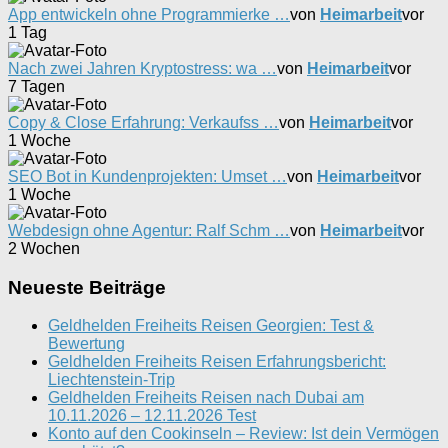
App entwickeln ohne Programmierke …
von
Heimarbeit
vor
1 Tag
Nach zwei Jahren Kryptostress: wa …
von
Heimarbeit
vor
7 Tagen
Copy & Close Erfahrung: Verkaufss …
von
Heimarbeit
vor
1 Woche
SEO Bot in Kundenprojekten: Umset …
von
Heimarbeit
vor
1 Woche
Webdesign ohne Agentur: Ralf Schm …
von
Heimarbeit
vor
2 Wochen
Neueste Beiträge
Geldhelden Freiheits Reisen Georgien: Test &
Bewertung
Geldhelden Freiheits Reisen Erfahrungsbericht:
Liechtenstein-Trip
Geldhelden Freiheits Reisen nach Dubai am
10.11.2026 – 12.11.2026 Test
Konto auf den Cookinseln – Review: Ist dein Vermögen