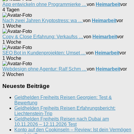
App entwickeln ohne Programmierke …
von
Heimarbeit
vor
4 Tagen
Nach zwei Jahren Kryptostress: wa …
von
Heimarbeit
vor
1 Woche
Copy & Close Erfahrung: Verkaufss …
von
Heimarbeit
vor
1 Woche
SEO Bot in Kundenprojekten: Umset …
von
Heimarbeit
vor
1 Woche
Webdesign ohne Agentur: Ralf Schm …
von
Heimarbeit
vor
2 Wochen
Neueste Beiträge
Geldhelden Freiheits Reisen Georgien: Test &
Bewertung
Geldhelden Freiheits Reisen Erfahrungsbericht:
Liechtenstein-Trip
Geldhelden Freiheits Reisen nach Dubai am
10.11.2026 – 12.11.2026 Test
Konto auf den Cookinseln – Review: Ist dein Vermögen