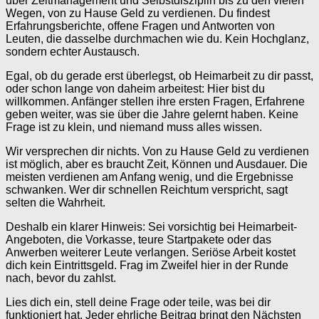
über Zeitmanagement und Selbstdisziplin bis zu den vielen
Wegen, von zu Hause Geld zu verdienen. Du findest
Erfahrungsberichte, offene Fragen und Antworten von
Leuten, die dasselbe durchmachen wie du. Kein Hochglanz,
sondern echter Austausch.
Egal, ob du gerade erst überlegst, ob Heimarbeit zu dir passt,
oder schon lange von daheim arbeitest: Hier bist du
willkommen. Anfänger stellen ihre ersten Fragen, Erfahrene
geben weiter, was sie über die Jahre gelernt haben. Keine
Frage ist zu klein, und niemand muss alles wissen.
Wir versprechen dir nichts. Von zu Hause Geld zu verdienen
ist möglich, aber es braucht Zeit, Können und Ausdauer. Die
meisten verdienen am Anfang wenig, und die Ergebnisse
schwanken. Wer dir schnellen Reichtum verspricht, sagt
selten die Wahrheit.
Deshalb ein klarer Hinweis: Sei vorsichtig bei Heimarbeit-
Angeboten, die Vorkasse, teure Startpakete oder das
Anwerben weiterer Leute verlangen. Seriöse Arbeit kostet
dich kein Eintrittsgeld. Frag im Zweifel hier in der Runde
nach, bevor du zahlst.
Lies dich ein, stell deine Frage oder teile, was bei dir
funktioniert hat. Jeder ehrliche Beitrag bringt den Nächsten