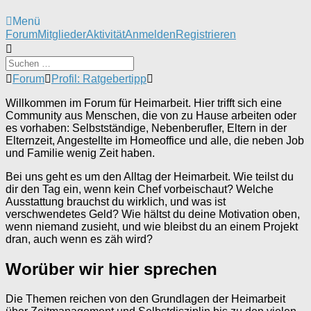
Menü
Forum-
Forum
Mitglieder
Aktivität
Anmelden
Registrieren
Navigation
Forum-
Forum
Profil: Ratgebertipp
Breadcrumbs
-
Willkommen im Forum für Heimarbeit. Hier trifft sich eine
Du
Community aus Menschen, die von zu Hause arbeiten oder
bist
es vorhaben: Selbstständige, Nebenberufler, Eltern in der
hier:
Elternzeit, Angestellte im Homeoffice und alle, die neben Job
und Familie wenig Zeit haben.
Bei uns geht es um den Alltag der Heimarbeit. Wie teilst du
dir den Tag ein, wenn kein Chef vorbeischaut? Welche
Ausstattung brauchst du wirklich, und was ist
verschwendetes Geld? Wie hältst du deine Motivation oben,
wenn niemand zusieht, und wie bleibst du an einem Projekt
dran, auch wenn es zäh wird?
Worüber wir hier sprechen
Die Themen reichen von den Grundlagen der Heimarbeit