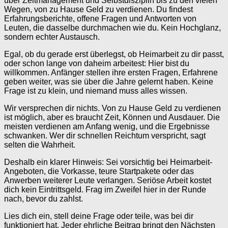
über Zeitmanagement und Selbstdisziplin bis zu den vielen
Wegen, von zu Hause Geld zu verdienen. Du findest
Erfahrungsberichte, offene Fragen und Antworten von
Leuten, die dasselbe durchmachen wie du. Kein Hochglanz,
sondern echter Austausch.
Egal, ob du gerade erst überlegst, ob Heimarbeit zu dir passt,
oder schon lange von daheim arbeitest: Hier bist du
willkommen. Anfänger stellen ihre ersten Fragen, Erfahrene
geben weiter, was sie über die Jahre gelernt haben. Keine
Frage ist zu klein, und niemand muss alles wissen.
Wir versprechen dir nichts. Von zu Hause Geld zu verdienen
ist möglich, aber es braucht Zeit, Können und Ausdauer. Die
meisten verdienen am Anfang wenig, und die Ergebnisse
schwanken. Wer dir schnellen Reichtum verspricht, sagt
selten die Wahrheit.
Deshalb ein klarer Hinweis: Sei vorsichtig bei Heimarbeit-
Angeboten, die Vorkasse, teure Startpakete oder das
Anwerben weiterer Leute verlangen. Seriöse Arbeit kostet
dich kein Eintrittsgeld. Frag im Zweifel hier in der Runde
nach, bevor du zahlst.
Lies dich ein, stell deine Frage oder teile, was bei dir
funktioniert hat. Jeder ehrliche Beitrag bringt den Nächsten