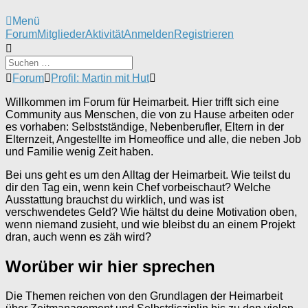
Menü
Forum-
Forum
Mitglieder
Aktivität
Anmelden
Registrieren
Navigation
Forum-
Forum
Profil: Martin mit Hut
Breadcrumbs
-
Willkommen im Forum für Heimarbeit. Hier trifft sich eine
Du
Community aus Menschen, die von zu Hause arbeiten oder
bist
es vorhaben: Selbstständige, Nebenberufler, Eltern in der
hier:
Elternzeit, Angestellte im Homeoffice und alle, die neben Job
und Familie wenig Zeit haben.
Bei uns geht es um den Alltag der Heimarbeit. Wie teilst du
dir den Tag ein, wenn kein Chef vorbeischaut? Welche
Ausstattung brauchst du wirklich, und was ist
verschwendetes Geld? Wie hältst du deine Motivation oben,
wenn niemand zusieht, und wie bleibst du an einem Projekt
dran, auch wenn es zäh wird?
Worüber wir hier sprechen
Die Themen reichen von den Grundlagen der Heimarbeit