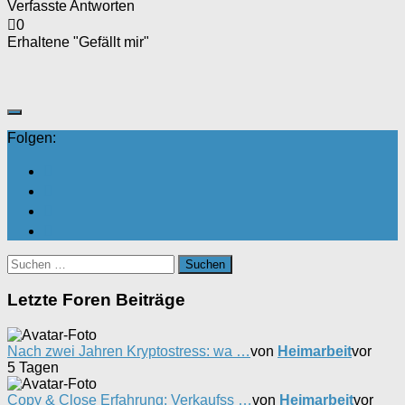
Verfasste Antworten
0
Erhaltene "Gefällt mir"
Folgen:
Suchen
nach:
Letzte Foren Beiträge
Nach zwei Jahren Kryptostress: wa …
von
Heimarbeit
vor
5 Tagen
Copy & Close Erfahrung: Verkaufss …
von
Heimarbeit
vor