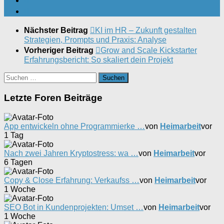
Nächster Beitrag
KI im HR – Zukunft gestalten
Strategien, Prompts und Praxis: Analyse
Vorheriger Beitrag
Grow and Scale Kickstarter
Erfahrungsbericht: So skaliert dein Projekt
Suchen
nach:
Letzte Foren Beiträge
App entwickeln ohne Programmierke …
von
Heimarbeit
vor
1 Tag
Nach zwei Jahren Kryptostress: wa …
von
Heimarbeit
vor
6 Tagen
Copy & Close Erfahrung: Verkaufss …
von
Heimarbeit
vor
1 Woche
SEO Bot in Kundenprojekten: Umset …
von
Heimarbeit
vor
1 Woche