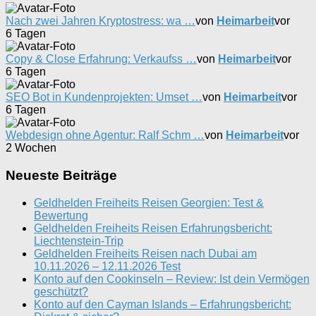
Nach zwei Jahren Kryptostress: wa …
von
Heimarbeit
vor
6 Tagen
Copy & Close Erfahrung: Verkaufss …
von
Heimarbeit
vor
6 Tagen
SEO Bot in Kundenprojekten: Umset …
von
Heimarbeit
vor
6 Tagen
Webdesign ohne Agentur: Ralf Schm …
von
Heimarbeit
vor
2 Wochen
Neueste Beiträge
Geldhelden Freiheits Reisen Georgien: Test &
Bewertung
Geldhelden Freiheits Reisen Erfahrungsbericht:
Liechtenstein-Trip
Geldhelden Freiheits Reisen nach Dubai am
10.11.2026 – 12.11.2026 Test
Konto auf den Cookinseln – Review: Ist dein Vermögen
geschützt?
Konto auf den Cayman Islands – Erfahrungsbericht: