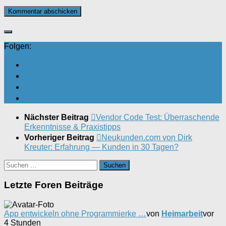
Folgen:
Nächster Beitrag
Vendor Code Test: Überraschende
Erkenntnisse & Praxistipps
Vorheriger Beitrag
Neukunden.com von Dirk
Kreuter: Erfahrung — Kunden in 30 Tagen?
Suchen
nach:
Letzte Foren Beiträge
App entwickeln ohne Programmierke …
von
Heimarbeit
vor
4 Stunden