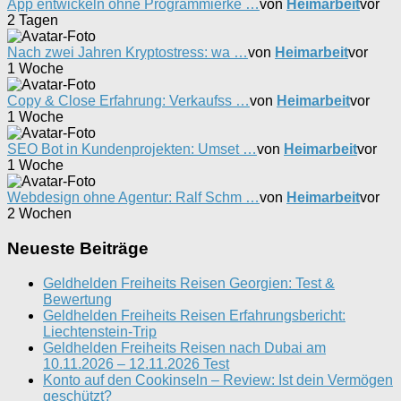
App entwickeln ohne Programmierke …
von
Heimarbeit
vor
2 Tagen
Nach zwei Jahren Kryptostress: wa …
von
Heimarbeit
vor
1 Woche
Copy & Close Erfahrung: Verkaufss …
von
Heimarbeit
vor
1 Woche
SEO Bot in Kundenprojekten: Umset …
von
Heimarbeit
vor
1 Woche
Webdesign ohne Agentur: Ralf Schm …
von
Heimarbeit
vor
2 Wochen
Neueste Beiträge
Geldhelden Freiheits Reisen Georgien: Test &
Bewertung
Geldhelden Freiheits Reisen Erfahrungsbericht:
Liechtenstein-Trip
Geldhelden Freiheits Reisen nach Dubai am
10.11.2026 – 12.11.2026 Test
Konto auf den Cookinseln – Review: Ist dein Vermögen
geschützt?