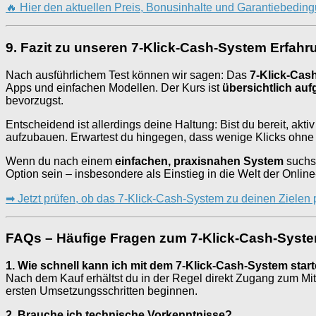
🔥 Hier den aktuellen Preis, Bonusinhalte und Garantiebedi
9. Fazit zu unseren 7-Klick-Cash-System Erfah
Nach ausführlichem Test können wir sagen: Das
7-Klick-Cas
Apps und einfachen Modellen. Der Kurs ist
übersichtlich au
bevorzugst.
Entscheidend ist allerdings deine Haltung: Bist du bereit, ak
aufzubauen. Erwartest du hingegen, dass wenige Klicks ohne Z
Wenn du nach einem
einfachen, praxisnahen System
suchst
Option sein – insbesondere als Einstieg in die Welt der Onli
➡ Jetzt prüfen, ob das 7-Klick-Cash-System zu deinen Zielen p
FAQs – Häufige Fragen zum 7-Klick-Cash-Syst
1. Wie schnell kann ich mit dem 7-Klick-Cash-System star
Nach dem Kauf erhältst du in der Regel direkt Zugang zum Mit
ersten Umsetzungsschritten beginnen.
2. Brauche ich technische Vorkenntnisse?