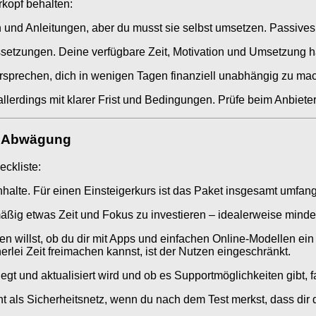
rkopf behalten:
n und Anleitungen, aber du musst sie selbst umsetzen. Passive
ssetzungen. Deine verfügbare Zeit, Motivation und Umsetzung h
rsprechen, dich in wenigen Tagen finanziell unabhängig zu mach
llerdings mit klarer Frist und Bedingungen. Prüfe beim Anbieter,
he Abwägung
eckliste:
alte. Für einen Einsteigerkurs ist das Paket insgesamt umfang
lmäßig etwas Zeit und Fokus zu investieren – idealerweise min
en willst, ob du dir mit Apps und einfachen Online-Modellen e
nerlei Zeit freimachen kannst, ist der Nutzen eingeschränkt.
egt und aktualisiert wird und ob es Supportmöglichkeiten gibt, f
ls Sicherheitsnetz, wenn du nach dem Test merkst, dass dir d