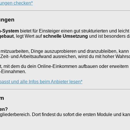
ngungen checken*
rungen
h-System
bietet für Einsteiger einen gut strukturierten und lei
fgebaut
, legt Wert auf
schnelle Umsetzung
und ist besonders da
tiv mitzuarbeiten, Dinge auszuprobieren und dranzubleiben, kann 
eit- und Arbeitsaufwand ausreichen, wirst du mit hoher Wahrsch
, mit dem du dein Online-Einkommen aufbauen oder erweitern 
ne-Einnahmen.
asst und alle Infos beim Anbieter lesen*
em
ten?
gliederbereich. Dort findest du sofort die ersten Module und k