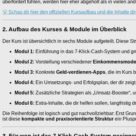
überfordert fühlen, werden hier eher abgeholt als in vielen 
💡 Schau dir hier den offiziellen Kursaufbau und die Inhalte di
2. Aufbau des Kurses & Module im Überblick
Der Kurs ist übersichtlich in sechs Module aufgeteilt. Diese St
Modul 1:
Einführung in das 7-Klick-Cash-System und grun
Modul 2:
Vorstellung verschiedener
Einkommensmodel
Modul 3:
Konkrete
Geld-verdienen-Apps
, die im Kurs
Modul 4:
Ein Umsetzungs- und Erfolgsplan, der dir zeigt
Modul 5:
Zusätzliche Strategien als „Umsatz-Booster“, 
Modul 6:
Extra-Inhalte, die dir helfen sollen, langfristi
Die Reihenfolge ist logisch und gut nachvollziehbar: Erst Grun
ist diese
kompakte und praxisorientierte Struktur
ein Plusp
3. Für wen ist das 7-Klick-Cash-System geeignet