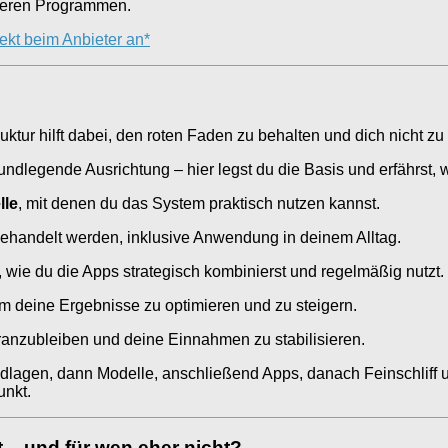
anderen Programmen.
rekt beim Anbieter an*
ruktur hilft dabei, den roten Faden zu behalten und dich nicht zu
dlegende Ausrichtung – hier legst du die Basis und erfährst, 
le
, mit denen du das System praktisch nutzen kannst.
 behandelt werden, inklusive Anwendung in deinem Alltag.
, wie du die Apps strategisch kombinierst und regelmäßig nutzt.
um deine Ergebnisse zu optimieren und zu steigern.
g dranzubleiben und deine Einnahmen zu stabilisieren.
dlagen, dann Modelle, anschließend Apps, danach Feinschliff und 
unkt.
 – und für wen eher nicht?