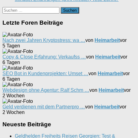
Suchen
nach:
Letzte Foren Beiträge
Nach zwei Jahren Kryptostress: wa …
von
Heimarbeit
vor
5 Tagen
Copy & Close Erfahrung: Verkaufss …
von
Heimarbeit
vor
6 Tagen
SEO Bot in Kundenprojekten: Umset …
von
Heimarbeit
vor
6 Tagen
Webdesign ohne Agentur: Ralf Schm …
von
Heimarbeit
vor
2 Wochen
Geld verdienen mit dem Partnerpro …
von
Heimarbeit
vor
2 Wochen
Neueste Beiträge
Geldhelden Freiheits Reisen Georgien: Test &