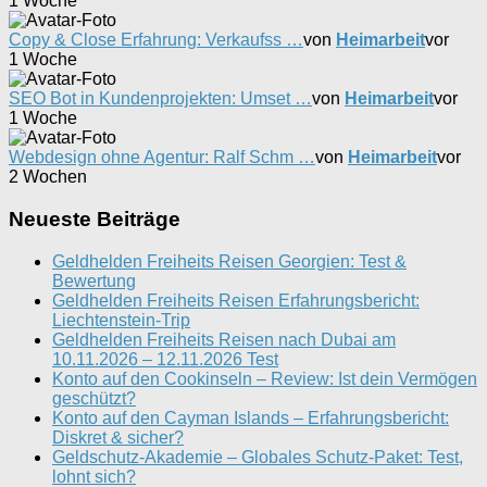
1 Woche
Copy & Close Erfahrung: Verkaufss …
von
Heimarbeit
vor
1 Woche
SEO Bot in Kundenprojekten: Umset …
von
Heimarbeit
vor
1 Woche
Webdesign ohne Agentur: Ralf Schm …
von
Heimarbeit
vor
2 Wochen
Neueste Beiträge
Geldhelden Freiheits Reisen Georgien: Test &
Bewertung
Geldhelden Freiheits Reisen Erfahrungsbericht:
Liechtenstein-Trip
Geldhelden Freiheits Reisen nach Dubai am
10.11.2026 – 12.11.2026 Test
Konto auf den Cookinseln – Review: Ist dein Vermögen
geschützt?
Konto auf den Cayman Islands – Erfahrungsbericht:
Diskret & sicher?
Geldschutz-Akademie – Globales Schutz-Paket: Test,
lohnt sich?