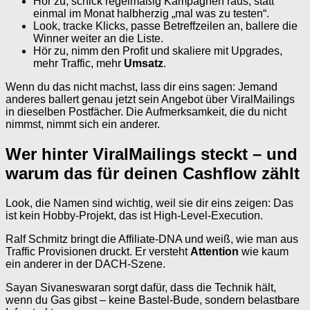
Hör zu, schick regelmäßig Kampagnen raus, statt
einmal im Monat halbherzig „mal was zu testen“.
Look, tracke Klicks, passe Betreffzeilen an, ballere die
Winner weiter an die Liste.
Hör zu, nimm den Profit und skaliere mit Upgrades,
mehr Traffic, mehr
Umsatz
.
Wenn du das nicht machst, lass dir eins sagen: Jemand
anderes ballert genau jetzt sein Angebot über ViralMailings
in dieselben Postfächer. Die Aufmerksamkeit, die du nicht
nimmst, nimmt sich ein anderer.
Wer hinter ViralMailings steckt – und
warum das für deinen Cashflow zählt
Look, die Namen sind wichtig, weil sie dir eins zeigen: Das
ist kein Hobby-Projekt, das ist High-Level-Execution.
Ralf Schmitz bringt die Affiliate-DNA und weiß, wie man aus
Traffic Provisionen druckt. Er versteht
Attention
wie kaum
ein anderer in der DACH-Szene.
Sayan Sivaneswaran sorgt dafür, dass die Technik hält,
wenn du Gas gibst – keine Bastel-Bude, sondern belastbare