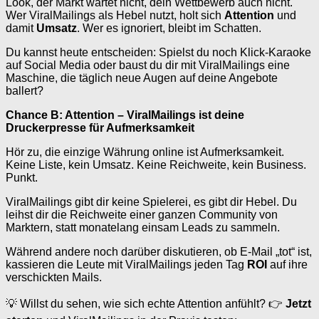
Look, der Markt wartet nicht, dein Wettbewerb auch nicht.
Wer ViralMailings als Hebel nutzt, holt sich
Attention
und
damit
Umsatz
. Wer es ignoriert, bleibt im Schatten.
Du kannst heute entscheiden: Spielst du noch Klick-Karaoke
auf Social Media oder baust du dir mit ViralMailings eine
Maschine, die täglich neue Augen auf deine Angebote
ballert?
Chance B: Attention – ViralMailings ist deine
Druckerpresse für Aufmerksamkeit
Hör zu, die einzige Währung online ist Aufmerksamkeit.
Keine Liste, kein Umsatz. Keine Reichweite, kein Business.
Punkt.
ViralMailings gibt dir keine Spielerei, es gibt dir Hebel. Du
leihst dir die Reichweite einer ganzen Community von
Marktern, statt monatelang einsam Leads zu sammeln.
Während andere noch darüber diskutieren, ob E-Mail „tot“ ist,
kassieren die Leute mit ViralMailings jeden Tag
ROI
auf ihre
verschickten Mails.
💡 Willst du sehen, wie sich echte Attention anfühlt? 👉
Jetzt