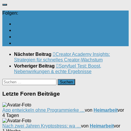
Folgen:
Nächster Beitrag
Creator Academy Insights:
Strategien für schnelles Creator-Wachstum
Vorheriger Beitrag
Spryfuel Test: Boost,
Nebenwirkungen & echte Ergebnisse
Suchen
nach:
Letzte Foren Beiträge
App entwickeln ohne Programmierke …
von
Heimarbeit
vor
4 Tagen
Nach zwei Jahren Kryptostress: wa …
von
Heimarbeit
vor