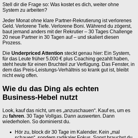
Stell dir die Frage so: Was kostet es dich, weiter ohne
System zu arbeiten?
Jeder Monat ohne klare Partner-Rekrutierung ist verlorenes
Geld. Verlorene Tiefe. Verlorene Boni. Während du zögerst,
baut jemand anders mit der Rekrutier – 30 Tages Challenge
20 neue Partner in 30 Tagen auf – und skaliert diesen
Prozess.
Die
Underpriced Attention
steckt genau hier: Ein System,
für das Leute früher 5.000 € plus Coaching gezahlt haben,
steht heute für einen Bruchteil zur Verfügung. Das Fenster, in
dem das Preis-Leistungs-Verhältnis so krank gut ist, bleibt
nicht ewig offen.
Wie du das Ding als echten
Business-Hebel nutzt
Look, kauf das nicht, um es „anzuschauen“. Kauf es, um es
zu
fahren
. 30 Tage Vollgas. Dann auswerten. Dann
wiederholen. So dominierst du.
Hör zu, block dir 30 Tage im Kalender. Kein „mal
schauen“, sondern radikaler Fokus. Sonst brauchst du