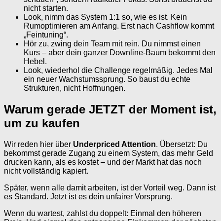
nicht starten.
Look, nimm das System 1:1 so, wie es ist. Kein
Rumoptimieren am Anfang. Erst nach Cashflow kommt
„Feintuning“.
Hör zu, zwing dein Team mit rein. Du nimmst einen
Kurs – aber dein ganzer Downline-Baum bekommt den
Hebel.
Look, wiederhol die Challenge regelmäßig. Jedes Mal
ein neuer Wachstumssprung. So baust du echte
Strukturen, nicht Hoffnungen.
Warum gerade JETZT der Moment ist,
um zu kaufen
Wir reden hier über
Underpriced Attention
. Übersetzt: Du
bekommst gerade Zugang zu einem System, das mehr Geld
drucken kann, als es kostet – und der Markt hat das noch
nicht vollständig kapiert.
Später, wenn alle damit arbeiten, ist der Vorteil weg. Dann ist
es Standard. Jetzt ist es dein unfairer Vorsprung.
Wenn du wartest, zahlst du doppelt: Einmal den höheren