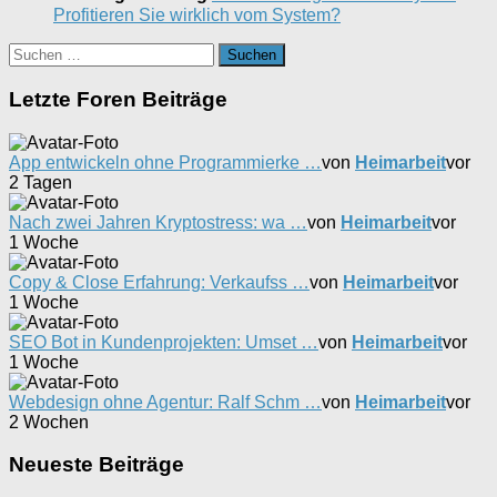
Profitieren Sie wirklich vom System?
Suchen
nach:
Letzte Foren Beiträge
App entwickeln ohne Programmierke …
von
Heimarbeit
vor
2 Tagen
Nach zwei Jahren Kryptostress: wa …
von
Heimarbeit
vor
1 Woche
Copy & Close Erfahrung: Verkaufss …
von
Heimarbeit
vor
1 Woche
SEO Bot in Kundenprojekten: Umset …
von
Heimarbeit
vor
1 Woche
Webdesign ohne Agentur: Ralf Schm …
von
Heimarbeit
vor
2 Wochen
Neueste Beiträge