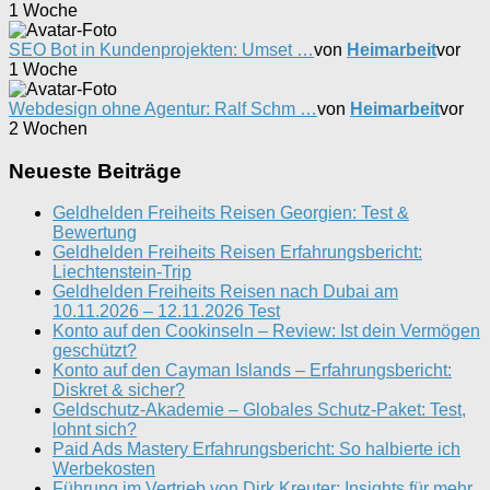
1 Woche
SEO Bot in Kundenprojekten: Umset …
von
Heimarbeit
vor
1 Woche
Webdesign ohne Agentur: Ralf Schm …
von
Heimarbeit
vor
2 Wochen
Neueste Beiträge
Geldhelden Freiheits Reisen Georgien: Test &
Bewertung
Geldhelden Freiheits Reisen Erfahrungsbericht:
Liechtenstein-Trip
Geldhelden Freiheits Reisen nach Dubai am
10.11.2026 – 12.11.2026 Test
Konto auf den Cookinseln – Review: Ist dein Vermögen
geschützt?
Konto auf den Cayman Islands – Erfahrungsbericht:
Diskret & sicher?
Geldschutz-Akademie – Globales Schutz-Paket: Test,
lohnt sich?
Paid Ads Mastery Erfahrungsbericht: So halbierte ich
Werbekosten
Führung im Vertrieb von Dirk Kreuter: Insights für mehr