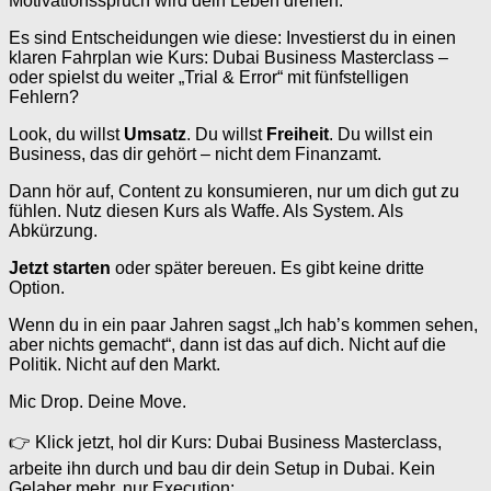
Motivationsspruch wird dein Leben drehen.
Es sind Entscheidungen wie diese: Investierst du in einen
klaren Fahrplan wie Kurs: Dubai Business Masterclass –
oder spielst du weiter „Trial & Error“ mit fünfstelligen
Fehlern?
Look, du willst
Umsatz
. Du willst
Freiheit
. Du willst ein
Business, das dir gehört – nicht dem Finanzamt.
Dann hör auf, Content zu konsumieren, nur um dich gut zu
fühlen. Nutz diesen Kurs als Waffe. Als System. Als
Abkürzung.
Jetzt starten
oder später bereuen. Es gibt keine dritte
Option.
Wenn du in ein paar Jahren sagst „Ich hab’s kommen sehen,
aber nichts gemacht“, dann ist das auf dich. Nicht auf die
Politik. Nicht auf den Markt.
Mic Drop. Deine Move.
👉 Klick jetzt, hol dir Kurs: Dubai Business Masterclass,
arbeite ihn durch und bau dir dein Setup in Dubai. Kein
Gelaber mehr, nur Execution: