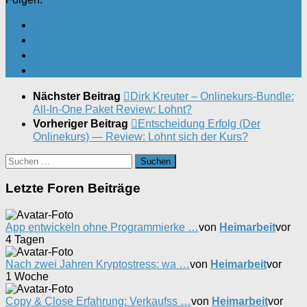
Nächster Beitrag
Dirk Kreuter – Onlinekurs-Bundle:
All-In-One Paket Review: Lohnt?
Vorheriger Beitrag
Entscheidung Erfolg (Der
Onlinekurs) — Review: Lohnt sich der Kurs?
Suchen
nach:
Letzte Foren Beiträge
App entwickeln ohne Programmierke …
von
Heimarbeit
vor
4 Tagen
Nach zwei Jahren Kryptostress: wa …
von
Heimarbeit
vor
1 Woche
Copy & Close Erfahrung: Verkaufss …
von
Heimarbeit
vor