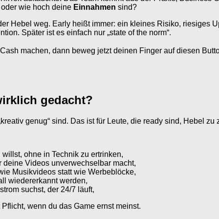
 – oder wie hoch deine
Einnahmen
sind?
t der Hebel weg. Early heißt immer: ein kleines Risiko, riesiges 
tion. Später ist es einfach nur „state of the norm“.
Cash machen, dann beweg jetzt deinen Finger auf diesen Butto
wirklich gedacht?
 „kreativ genug“ sind. Das ist für Leute, die ready sind, Hebel zu 
willst, ohne in Technik zu ertrinken,
er deine Videos unverwechselbar macht,
n wie Musikvideos statt wie Werbeblöcke,
all wiedererkannt werden,
rom suchst, der 24/7 läuft,
st Pflicht, wenn du das Game ernst meinst.