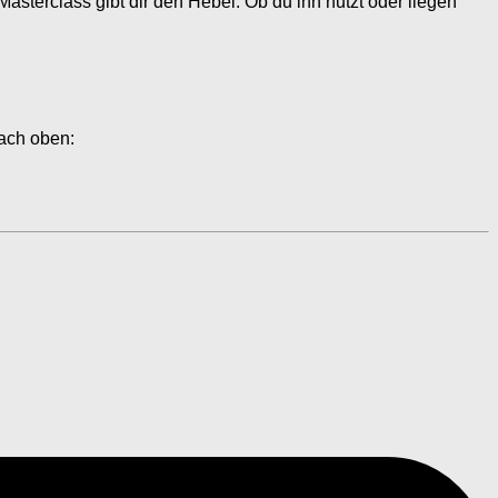
asterclass gibt dir den Hebel. Ob du ihn nutzt oder liegen
nach oben: