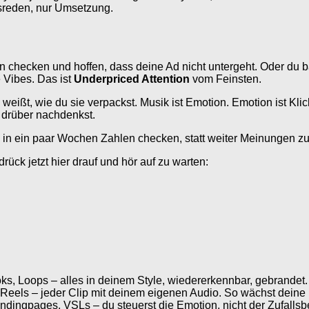
usreden, nur Umsetzung.
n checken und hoffen, dass deine Ad nicht untergeht. Oder du b
 Vibes. Das ist
Underpriced Attention
vom Feinsten.
eißt, wie du sie verpackst. Musik ist Emotion. Emotion ist Klick
r drüber nachdenkst.
 in ein paar Wochen Zahlen checken, statt weiter Meinungen z
rück jetzt hier drauf und hör auf zu warten:
ooks, Loops – alles in deinem Style, wiedererkennbar, gebrandet.
 Reels – jeder Clip mit deinem eigenen Audio. So wächst deine
ndingpages, VSLs – du steuerst die Emotion, nicht der Zufallsbe