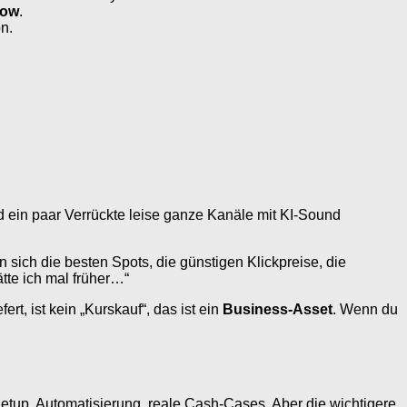
low
.
n.
d ein paar Verrückte leise ganze Kanäle mit KI-Sound
sich die besten Spots, die günstigen Klickpreise, die
tte ich mal früher…“
t, ist kein „Kurskauf“, das ist ein
Business-Asset
. Wenn du
etup, Automatisierung, reale Cash-Cases. Aber die wichtigere