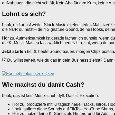
aufzubauen, die nicht schläft. Kein Abo für den Kurs, keine A
Lohnt es sich?
Look, du kannst weiter Stock-Music mieten, jedes Mal Lizenze
die NUR du nutzt – dein Signature-Sound, deine Hooks, deine
Hör zu, Aufmerksamkeit ist gerade lächerlich günstig, wenn du w
die KI-Musik Masterclass wirklich benutzt – nicht, wenn du nu
Jetzt starten
heißt: heute Sound bauen, morgen Clips posten,
💡 Du willst sehen, wie du das in dein Business ziehst? Dann d
Wie machst du damit Cash?
Look, das ist kein Musikschul-Idyll. Das ist Execution.
Hör zu, produziere mit KI täglich neue Tracks, Intros, H
Look, ballere diese Sounds auf TikTok, YouTube Shorts,
Hör zu, nutze deine KI-Songs als Hintergrund für Ads, La