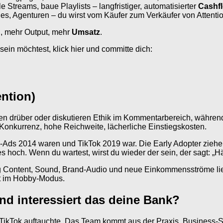
 Streams, baue Playlists – langfristiger, automatisierter
Cashf
es, Agenturen – du wirst vom Käufer zum Verkäufer von Attentio
n, mehr Output, mehr
Umsatz
.
 sein möchtest, klick hier und committe dich:
ntion)
hen drüber oder diskutieren Ethik im Kommentarbereich, währen
 Konkurrenz, hohe Reichweite, lächerliche Einstiegskosten.
-Ads 2014 waren und TikTok 2019 war. Die Early Adopter ziehen 
hoch. Wenn du wartest, wirst du wieder der sein, der sagt: „Hä
g Content, Sound, Brand-Audio und neue Einkommensströme liefer
st im Hobby-Modus.
und interessiert das deine Bank?
f TikTok auftauchte. Das Team kommt aus der Praxis, Business-S