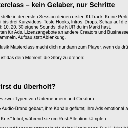
rclass – kein Gelaber, nur Schritte
rstelle in der ersten Session deinen ersten KI-Track. Keine Perfe
 bis drei Kurzvideos. Teste Hooks, Intros, Drops. Schau auf die 
f: 10, 20, 30 eigene Sounds, die NUR du im Markt hast.
erten für Ads, Lizenzangebote an andere Creators und Businesse
sammeln. Aufbau statt Ablenkung.
sik Masterclass macht dich nur dann zum Player, wenn du drück
 ist das dein Moment, die Story zu drehen:
irst du überholt?
bt es zwei Typen von Unternehmern und Creatorn.
e Audio-Brand gebaut, ihre Kanäle geflutet, ihre Ads emotional
k Kurs“ lohnt, während sie um Rest-Attention kämpfen.