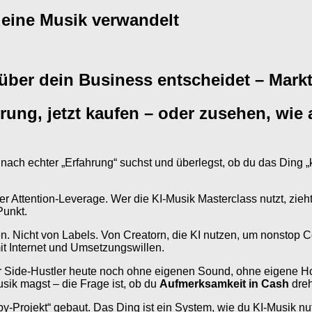
deine Musik verwandelt
ber dein Business entscheidet – Marktf
hrung, jetzt kaufen – oder zusehen, wie
nach echter „Erfahrung“ suchst und überlegst, ob du das Ding „k
ber Attention-Leverage. Wer die KI-Musik Masterclass nutzt, zie
Punkt.
n. Nicht von Labels. Von Creatorn, die KI nutzen, um nonstop C
it Internet und Umsetzungswillen.
er Side-Hustler heute noch ohne eigenen Sound, ohne eigene Ho
Musik magst – die Frage ist, ob du
Aufmerksamkeit in Cash
dreh
by-Projekt“ gebaut. Das Ding ist ein System, wie du KI-Musik nu