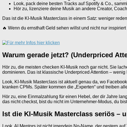
Look, pack deine besten Tracks auf Spotify & Co., sammle
Hör zu, lizenziere deine Musik an andere Creator, Coach
Das ist die KI-Musik Masterclass in einem Satz: weniger rede
🔥 Wenn du ernsthaft Geld sehen willst und nicht nur inspiriert
Warum gerade jetzt? (Underpriced Atte
Hör zu, die meisten checken KI-Musik noch gar nicht. Sie lac
dominieren. Das ist klassische Underpriced Attention – wenig
Look, KI-Musik Masterclass ist aktuell genau da, wo Facebook
kranken CPMs. Später kommen die „Experten“ und treiben alles 
Hör zu, eine Einmalzahlung für einen Hebel, der dir Jahre lan
das nicht checkst, bist du nicht im Unternehmer-Modus, du bi
Ist die KI-Musik Masterclass seriös – 
Look, AI Mentors ist nicht irgendein No-Name, der gestern au