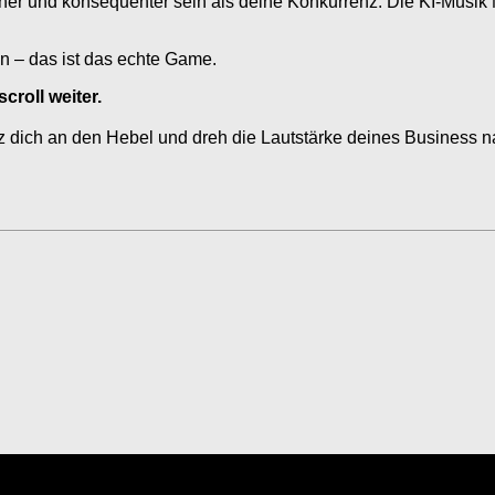
üher und konsequenter sein als deine Konkurrenz. Die KI-Musik M
en – das ist das echte Game.
croll weiter.
etz dich an den Hebel und dreh die Lautstärke deines Business 