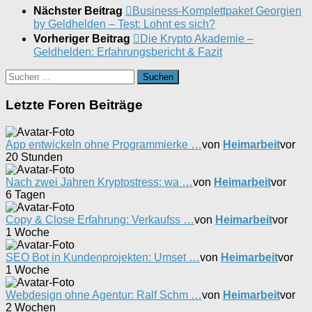
Nächster Beitrag
Business-Komplettpaket Georgien
by Geldhelden – Test: Lohnt es sich?
Vorheriger Beitrag
Die Krypto Akademie –
Geldhelden: Erfahrungsbericht & Fazit
Suchen
nach:
Letzte Foren Beiträge
App entwickeln ohne Programmierke …
von
Heimarbeit
vor
20 Stunden
Nach zwei Jahren Kryptostress: wa …
von
Heimarbeit
vor
6 Tagen
Copy & Close Erfahrung: Verkaufss …
von
Heimarbeit
vor
1 Woche
SEO Bot in Kundenprojekten: Umset …
von
Heimarbeit
vor
1 Woche
Webdesign ohne Agentur: Ralf Schm …
von
Heimarbeit
vor
2 Wochen