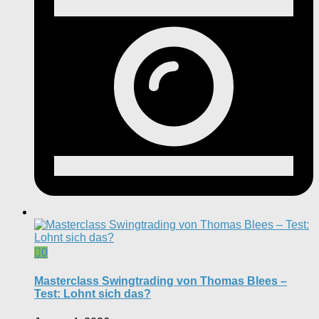
0
Masterclass Swingtrading von Thomas Blees –
Test: Lohnt sich das?