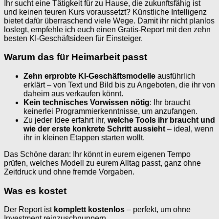
Ihr sucht eine Tätigkeit für zu Hause, die zukunftsfähig ist
und keinen teuren Kurs voraussetzt? Künstliche Intelligenz
bietet dafür überraschend viele Wege. Damit ihr nicht planlos
loslegt, empfehle ich euch einen Gratis-Report mit den zehn
besten KI-Geschäftsideen für Einsteiger.
Warum das für Heimarbeit passt
Zehn erprobte KI-Geschäftsmodelle
ausführlich
erklärt – von Text und Bild bis zu Angeboten, die ihr von
daheim aus verkaufen könnt.
Kein technisches Vorwissen nötig
: Ihr braucht
keinerlei Programmierkenntnisse, um anzufangen.
Zu jeder Idee erfahrt ihr,
welche Tools ihr braucht und
wie der erste konkrete Schritt aussieht
– ideal, wenn
ihr in kleinen Etappen starten wollt.
Das Schöne daran: Ihr könnt in eurem eigenen Tempo
prüfen, welches Modell zu eurem Alltag passt, ganz ohne
Zeitdruck und ohne fremde Vorgaben.
Was es kostet
Der Report ist
komplett kostenlos
– perfekt, um ohne
Investment reinzuschnuppern.