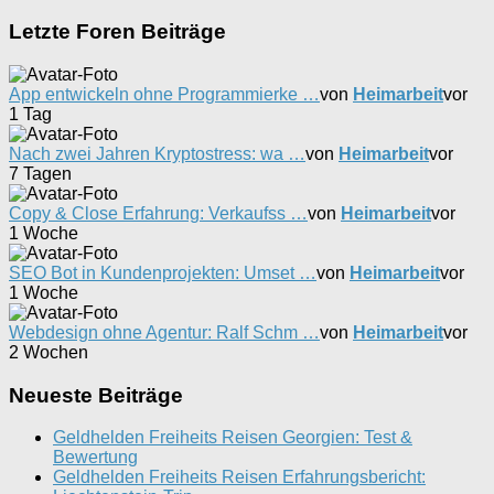
nach:
Letzte Foren Beiträge
App entwickeln ohne Programmierke …
von
Heimarbeit
vor
1 Tag
Nach zwei Jahren Kryptostress: wa …
von
Heimarbeit
vor
7 Tagen
Copy & Close Erfahrung: Verkaufss …
von
Heimarbeit
vor
1 Woche
SEO Bot in Kundenprojekten: Umset …
von
Heimarbeit
vor
1 Woche
Webdesign ohne Agentur: Ralf Schm …
von
Heimarbeit
vor
2 Wochen
Neueste Beiträge
Geldhelden Freiheits Reisen Georgien: Test &
Bewertung
Geldhelden Freiheits Reisen Erfahrungsbericht: