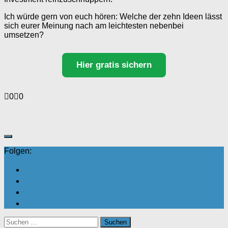
Ich würde gern von euch hören: Welche der zehn Ideen lässt
sich eurer Meinung nach am leichtesten nebenbei
umsetzen?
Hier gratis sichern
Anklicken
Anklicken
0
0
für
für
Daumen
Daumen
nach
nach
unten.
oben.
Folgen:
Suchen