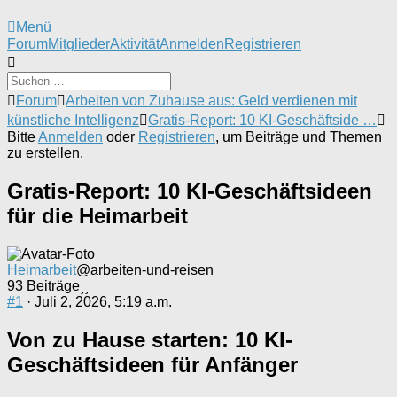
Menü
Forum-
Forum
Mitglieder
Aktivität
Anmelden
Registrieren
Navigation
Forum-
Forum
Arbeiten von Zuhause aus: Geld verdienen mit
Breadcrumbs
künstliche Intelligenz
Gratis-Report: 10 KI-Geschäftside …
-
Bitte
Anmelden
oder
Registrieren
, um Beiträge und Themen
Du
zu erstellen.
bist
hier:
Gratis-Report: 10 KI-Geschäftsideen
für die Heimarbeit
Heimarbeit
@arbeiten-und-reisen
93 Beiträge
#1
· Juli 2, 2026, 5:19 a.m.
Von zu Hause starten: 10 KI-
Geschäftsideen für Anfänger