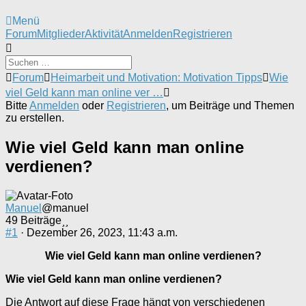
Menü
Forum-
Forum
Mitglieder
Aktivität
Anmelden
Registrieren
Navigation
Forum-
Forum
Heimarbeit und Motivation: Motivation Tipps
Wie
Breadcrumbs
viel Geld kann man online ver …
-
Bitte
Anmelden
oder
Registrieren
, um Beiträge und Themen
Du
zu erstellen.
bist
hier:
Wie viel Geld kann man online
verdienen?
Manuel
@manuel
49 Beiträge
#1
· Dezember 26, 2023, 11:43 a.m.
Wie viel Geld kann man online verdienen?
Wie viel Geld kann man online verdienen?
Die Antwort auf diese Frage hängt von verschiedenen