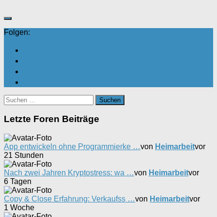
nach
nach
unten.
oben.
Folgen:
Suchen
nach:
Letzte Foren Beiträge
App entwickeln ohne Programmierke …
von
Heimarbeit
vor
21 Stunden
Nach zwei Jahren Kryptostress: wa …
von
Heimarbeit
vor
6 Tagen
Copy & Close Erfahrung: Verkaufss …
von
Heimarbeit
vor
1 Woche