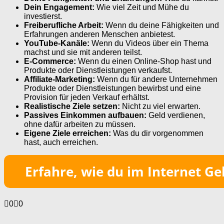
Dein Engagement:
Wie viel Zeit und Mühe du
investierst.
Freiberufliche Arbeit:
Wenn du deine Fähigkeiten und
Erfahrungen anderen Menschen anbietest.
YouTube-Kanäle:
Wenn du Videos über ein Thema
machst und sie mit anderen teilst.
E-Commerce:
Wenn du einen Online-Shop hast und
Produkte oder Dienstleistungen verkaufst.
Affiliate-Marketing:
Wenn du für andere Unternehmen
Produkte oder Dienstleistungen bewirbst und eine
Provision für jeden Verkauf erhältst.
Realistische Ziele setzen:
Nicht zu viel erwarten.
Passives Einkommen aufbauen:
Geld verdienen,
ohne dafür arbeiten zu müssen.
Eigene Ziele erreichen:
Was du dir vorgenommen
hast, auch erreichen.
Anklicken
Anklicken
0
0
für
für
Daumen
Daumen